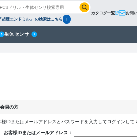
カタログ一覧
お問
「超硬エンドミル」 の検索はこちら
↓
生体センサ
会員の方
客様IDまたはメールアドレス
と
パスワード
を入力してログインして
お客様IDまたはメールアドレス：