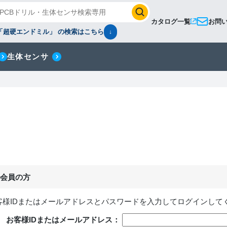
カタログ一覧
お問
「超硬エンドミル」 の検索はこちら
↓
生体センサ
会員の方
客様IDまたはメールアドレス
と
パスワード
を入力してログインして
お客様IDまたはメールアドレス：