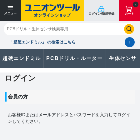
0
メニュー
ログイン/新規登録
カート
閉じる
お気に入り
クイックオーダー
購入履歴
「超硬エンドミル」 の検索はこちら
↓
超硬エンドミル
PCBドリル・ルーター
生体センサ
カタログのダウンロードや
製品に関するお問い合わせはこちら
ログイン
お問い合わせ
会員の方
カタログ一覧
お客様IDまたはメールアドレス
と
パスワード
を入力してログイ
ンしてください。