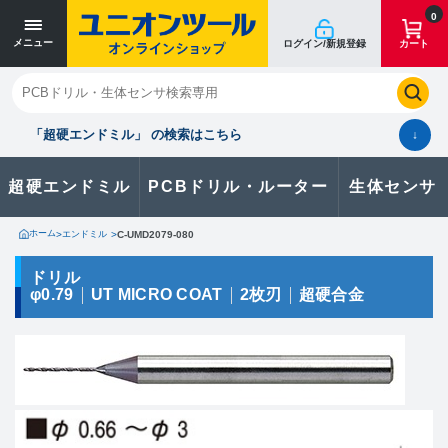
寸法単位 [mm]
寸法単位 [mm]
0
メニュー
ログイン/新規登録
カート
閉じる
お気に入り
クイックオーダー
購入履歴
「超硬エンドミル」 の検索はこちら
↓
超硬エンドミル
PCBドリル・ルーター
生体センサ
カタログのダウンロードや
製品に関するお問い合わせはこちら
ホーム
>
エンドミル
>
C-UMD2079-080
お問い合わせ
ドリル
φ0.79
UT MICRO COAT
2枚刃
超硬合金
カタログ一覧