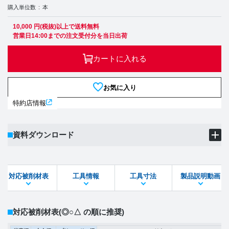
購入単位数
本
10,000 円(税抜)以上で送料無料
営業日14:00までの注文受付分を当日出荷
カートに入れる
お気に入り
特約店情報
資料ダウンロード
製品PDF
ダウンロード
対応被削材表
工具情報
工具寸法
製品説明動画
STEPファイル
DXFファイル
対応被削材表
(◎○△ の順に推奨)