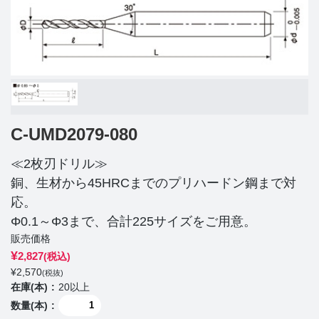
C-UMD2079-080
≪2枚刃ドリル≫
銅、生材から45HRCまでのプリハードン鋼まで対
応。
Φ0.1～Φ3まで、合計225サイズをご用意。
販売価格
¥
2,827
(税込)
¥
2,570
(税抜)
在庫(本)
20以上
数量(本)