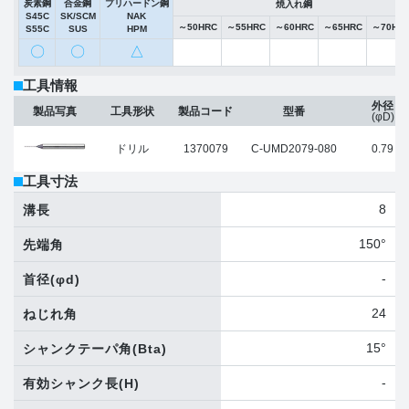
炭素鋼
合金鋼
プリハードン鋼
焼入れ鋼
S45C
SK/SCM
NAK
～50HRC
～55HRC
～60HRC
～65HRC
～70HR
S55C
SUS
HPM
〇
〇
△
工具情報
外径
製品写真
工具形状
製品コード
型番
(φD)
ドリル
1370079
C-UMD2079-080
0.79
工具寸法
8
溝長
150°
先端角
-
首径
(φd)
24
ねじれ角
15°
シャンクテーパ角
(Bta)
-
有効シャンク長
(H)