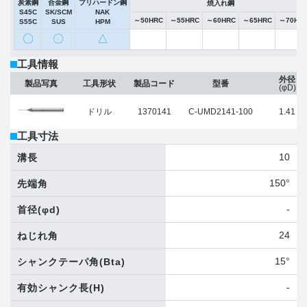
炭素鋼
合金鋼
プリハードン鋼
焼入れ鋼
S45C
SK/SCM
NAK
～50HRC
～55HRC
～60HRC
～65HRC
～70HR
S55C
SUS
HPM
〇
〇
△
工具情報
外径
製品写真
工具形状
製品コード
型番
(φD)
ドリル
1370141
C-UMD2141-100
1.41
工具寸法
10
溝長
150°
先端角
-
首径
(φd)
24
ねじれ角
15°
シャンクテーパ角
(Bta)
-
有効シャンク長
(H)