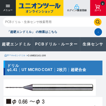
寸法単位 [mm]
寸法単位 [mm]
0
メニュー
ログイン/新規登録
カート
閉じる
お気に入り
クイックオーダー
購入履歴
「超硬エンドミル」 の検索はこちら
↓
超硬エンドミル
PCBドリル・ルーター
生体センサ
カタログのダウンロードや
製品に関するお問い合わせはこちら
ホーム
>
エンドミル
>
C-UMD2141-100
お問い合わせ
ドリル
φ1.41
UT MICRO COAT
2枚刃
超硬合金
カタログ一覧