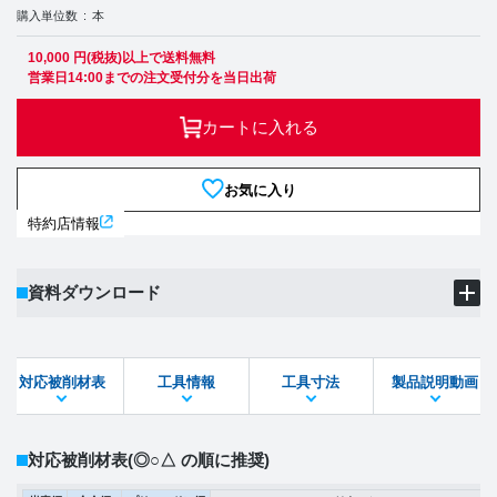
購入単位数
本
10,000 円(税抜)以上で送料無料
営業日14:00までの注文受付分を当日出荷
カートに入れる
お気に入り
特約店情報
資料ダウンロード
製品PDF
ダウンロード
対応被削材表
工具情報
工具寸法
製品説明動画
STEPファイル
DXFファイル
対応被削材表
(◎○△ の順に推奨)