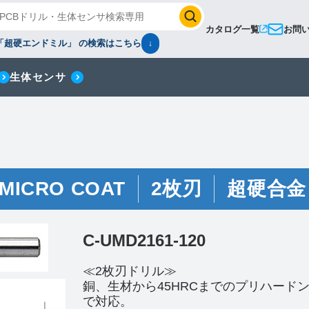
カタログ一覧
お問
「超硬エンドミル」 の検索はこちら
↓
生体センサ
 MICRO COAT
2枚刃
超硬合金
C-UMD2161-120
≪2枚刃ドリル≫
銅、生材から45HRCまでのプリハード
で対応。