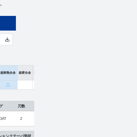
意。
超耐熱合金
超硬合金
硬脆材
△
グ
刃数
工具材種
希望小売価格
販売価格
OAT
2
超硬合金
¥
3,630
¥
2,398
シャンクテーパ形状