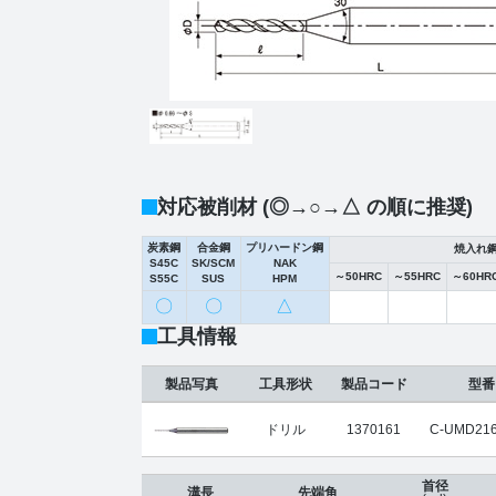
対応被削材 (◎→○→△ の順に推奨)
炭素鋼
合金鋼
プリハードン鋼
焼入れ
S45C
SK/SCM
NAK
～50HRC
～55HRC
～60HR
S55C
SUS
HPM
〇
〇
△
工具情報
製品写真
工具形状
製品コード
型番
ドリル
1370161
C-UMD216
首径
溝長
先端角