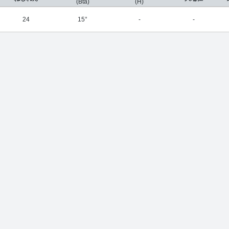
(Bta)
(H)
24
15°
-
-