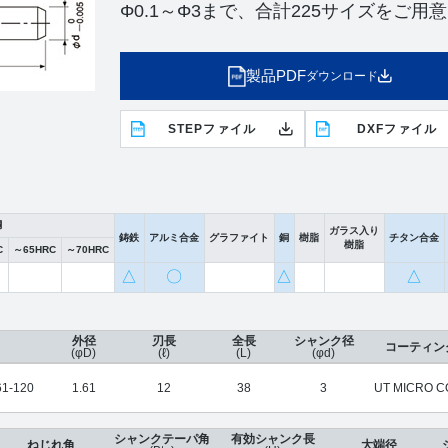
Φ0.1～Φ3まで、合計225サイズをご用
製品PDF
ダウンロード
STEPファイル
DXFファイル
鋼
ガラス入り
鋳鉄
アルミ合金
グラファイト
銅
樹脂
チタン合金
樹脂
C
～65HRC
～70HRC
△
〇
△
△
外径
刃長
全長
シャンク径
コーティン
(φD)
(ℓ)
(L)
(φd)
1-120
1.61
12
38
3
UT MICRO C
シャンクテーパ角
有効シャンク長
ねじれ角
大端径