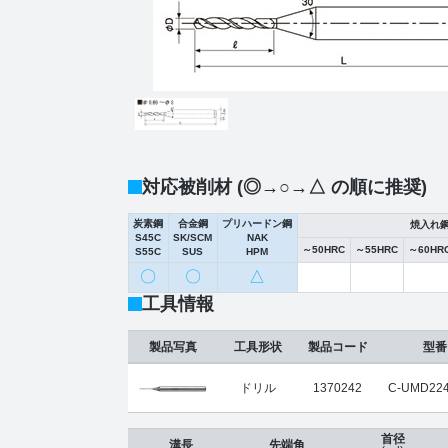
対応被削材 (◎→○→△ の順に推奨)
炭素鋼
合金鋼
プリハードン鋼
焼入れ
S45C
SK/SCM
NAK
～50HRC
～55HRC
～60HR
S55C
SUS
HPM
〇
〇
△
工具情報
製品写真
工具形状
製品コード
型番
ドリル
1370242
C-UMD224
首径
溝長
先端角