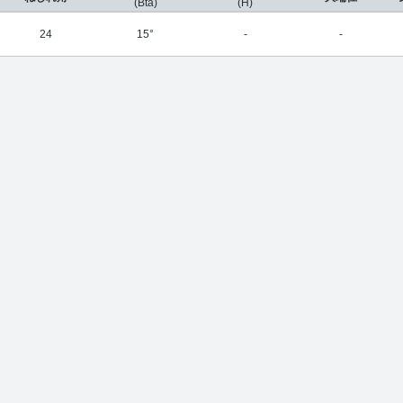
(Bta)
(H)
24
15°
-
-