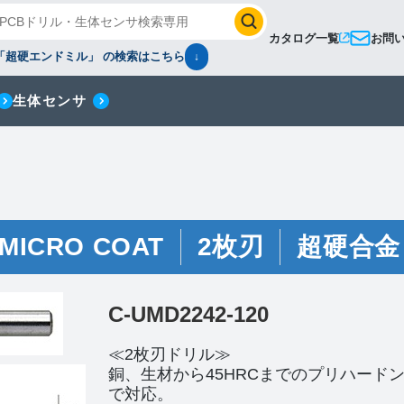
カタログ一覧
お問
「超硬エンドミル」 の検索はこちら
↓
生体センサ
 MICRO COAT
2枚刃
超硬合金
C-UMD2242-120
≪2枚刃ドリル≫
銅、生材から45HRCまでのプリハード
で対応。