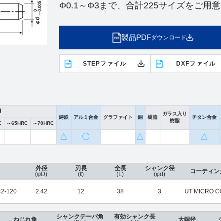
Φ0.1～Φ3まで、合計225サイズをご用
製品PDF
ダウンロード
STEPファイル
DXFファイル
鋼
ガラス入り
鋳鉄
アルミ合金
グラファイト
銅
樹脂
チタン合金
樹脂
C
～65HRC
～70HRC
△
〇
△
△
外径
刃長
全長
シャンク径
コーティン
(φD)
(ℓ)
(L)
(φd)
2-120
2.42
12
38
3
UT MICRO C
シャンクテーパ角
有効シャンク長
ねじれ角
大端径