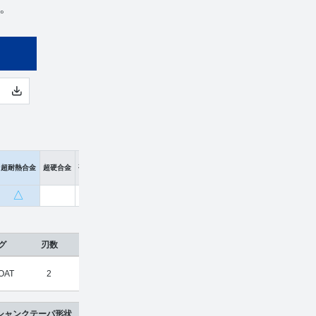
意。
超耐熱合金
超硬合金
硬脆材
△
グ
刃数
工具材種
希望小売価格
販売価格
OAT
2
超硬合金
¥
3,190
¥
2,101
シャンクテーパ形状