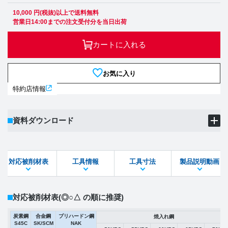
10,000 円(税抜)以上で送料無料
営業日14:00までの注文受付分を当日出荷
カートに入れる
お気に入り
特約店情報
資料ダウンロード
製品PDF
ダウンロード
対応被削材表
工具情報
工具寸法
製品説明動画
STEPファイル
DXFファイル
対応被削材表
(◎○△ の順に推奨)
炭素鋼
合金鋼
プリハードン鋼
焼入れ鋼
S45C
SK/SCM
NAK