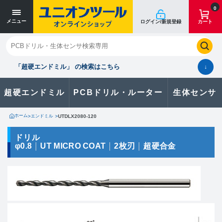
寸法単位 [mm]
寸法単位 [mm]
0
メニュー
ログイン/新規登録
カート
閉じる
お気に入り
クイックオーダー
購入履歴
「超硬エンドミル」 の検索はこちら
↓
超硬エンドミル
PCBドリル・ルーター
生体センサ
カタログのダウンロードや
製品に関するお問い合わせはこちら
ホーム
>
エンドミル
>
UTDLX2080-120
お問い合わせ
ドリル
φ0.8
UT MICRO COAT
2枚刃
超硬合金
カタログ一覧