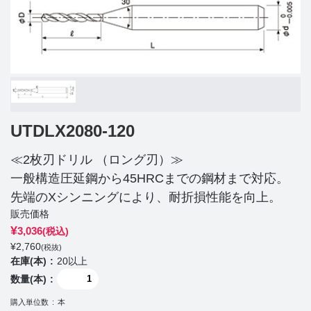
UTDLX2080-120
≪2枚刃ドリル （ロング刃）≫
一般構造圧延鋼から45HRCまでの鋼材まで対応。
先端のXシンニングにより、耐折損性能を向上。
販売価格
¥
3,036
(税込)
¥
2,760
(税抜)
在庫(本)
20以上
数量(本)
購入単位数
本