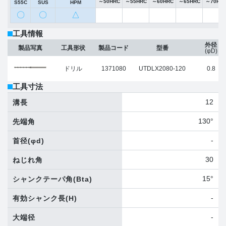
～50HRC
～55HRC
～60HRC
～65HRC
～70HR
S55C
SUS
HPM
〇
〇
△
工具情報
外径
製品写真
工具形状
製品コード
型番
(φD)
ドリル
1371080
UTDLX2080-120
0.8
工具寸法
12
溝長
130°
先端角
-
首径
(φd)
30
ねじれ角
15°
シャンクテーパ角
(Bta)
-
有効シャンク長
(H)
-
大端径