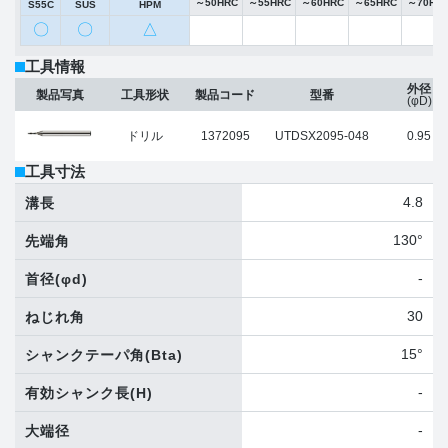
～50HRC
～55HRC
～60HRC
～65HRC
～70HR
S55C
SUS
HPM
〇
〇
△
工具情報
外径
製品写真
工具形状
製品コード
型番
(φD)
ドリル
1372095
UTDSX2095-048
0.95
工具寸法
4.8
溝長
130°
先端角
-
首径
(φd)
30
ねじれ角
15°
シャンクテーパ角
(Bta)
-
有効シャンク長
(H)
-
大端径