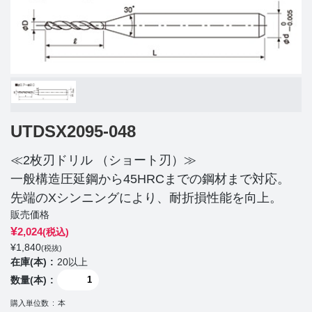
UTDSX2095-048
≪2枚刃ドリル （ショート刃）≫
一般構造圧延鋼から45HRCまでの鋼材まで対応。
先端のXシンニングにより、耐折損性能を向上。
販売価格
¥
2,024
(税込)
¥
1,840
(税抜)
在庫(本)
20以上
数量(本)
購入単位数
本