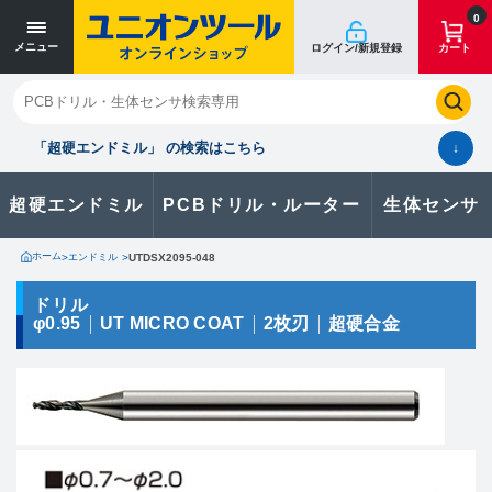
寸法単位 [mm]
寸法単位 [mm]
0
メニュー
ログイン/新規登録
カート
閉じる
お気に入り
クイックオーダー
購入履歴
「超硬エンドミル」 の検索はこちら
↓
超硬エンドミル
PCBドリル・ルーター
生体センサ
カタログのダウンロードや
製品に関するお問い合わせはこちら
ホーム
>
エンドミル
>
UTDSX2095-048
お問い合わせ
ドリル
φ0.95
UT MICRO COAT
2枚刃
超硬合金
カタログ一覧