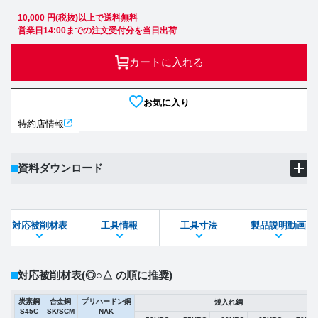
10,000 円(税抜)以上で送料無料
営業日14:00までの注文受付分を当日出荷
カートに入れる
お気に入り
特約店情報
資料ダウンロード
製品PDF
ダウンロード
対応被削材表
工具情報
工具寸法
製品説明動画
STEPファイル
DXFファイル
対応被削材表
(◎○△ の順に推奨)
炭素鋼
合金鋼
プリハードン鋼
焼入れ鋼
S45C
SK/SCM
NAK