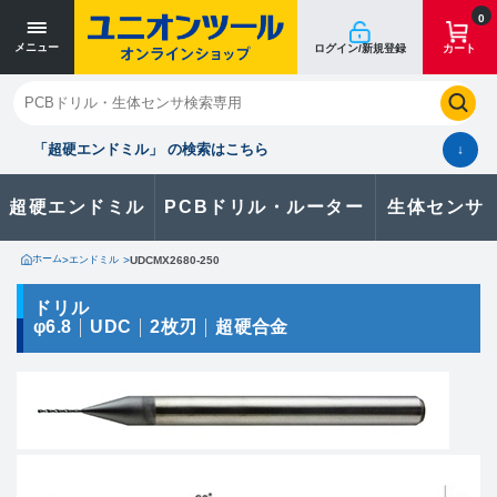
寸法単位 [mm]
寸法単位 [mm]
0
メニュー
ログイン/新規登録
カート
閉じる
お気に入り
クイックオーダー
購入履歴
「超硬エンドミル」 の検索はこちら
↓
超硬エンドミル
PCBドリル・ルーター
生体センサ
カタログのダウンロードや
製品に関するお問い合わせはこちら
ホーム
>
エンドミル
>
UDCMX2680-250
お問い合わせ
ドリル
φ6.8
UDC
2枚刃
超硬合金
カタログ一覧