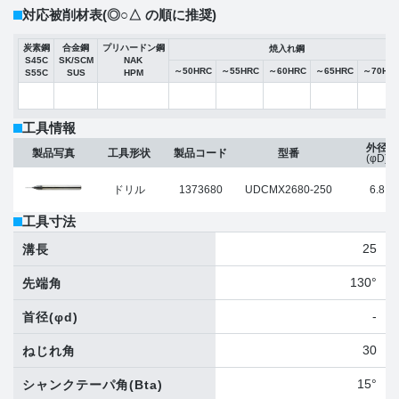
対応被削材表
(◎○△ の順に推奨)
炭素鋼
合金鋼
プリハードン鋼
焼入れ鋼
S45C
SK/SCM
NAK
～50HRC
～55HRC
～60HRC
～65HRC
～70HR
S55C
SUS
HPM
工具情報
外径
製品写真
工具形状
製品コード
型番
(φD)
ドリル
1373680
UDCMX2680-250
6.8
工具寸法
25
溝長
130°
先端角
-
首径
(φd)
30
ねじれ角
15°
シャンクテーパ角
(Bta)