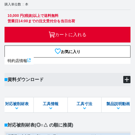
購入単位数
本
10,000 円(税抜)以上で送料無料
営業日14:00までの注文受付分を当日出荷
カートに入れる
お気に入り
特約店情報
資料ダウンロード
製品PDF
ダウンロード
対応被削材表
工具情報
工具寸法
製品説明動画
STEPファイル
DXFファイル
対応被削材表
(◎○△ の順に推奨)