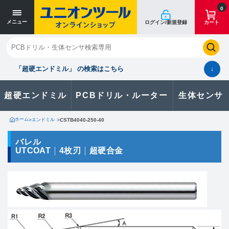
寸法単位 [mm]
寸法単位 [mm]
0
メニュー
ログイン/新規登録
カート
閉じる
お気に入り
クイックオーダー
購入履歴
「超硬エンドミル」 の検索はこちら
↓
超硬エンドミル
PCBドリル・ルーター
生体センサ
カタログのダウンロードや
製品に関するお問い合わせはこちら
ホーム
>
エンドミル
>
CSTB4040-250-40
お問い合わせ
バレル
UTCOAT
4枚刃
超硬合金
カタログ一覧