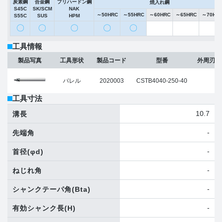
炭素鋼
合金鋼
プリハードン鋼
焼入れ鋼
S45C
SK/SCM
NAK
～50HRC
～55HRC
～60HRC
～65HRC
～70HR
S55C
SUS
HPM
〇
〇
〇
〇
〇
工具情報
製品写真
工具形状
製品コード
型番
外周刃テ
バレル
2020003
CSTB4040-250-40
2
工具寸法
10.7
溝長
-
先端角
-
首径
(φd)
-
ねじれ角
-
シャンクテーパ角
(Bta)
-
有効シャンク長
(H)