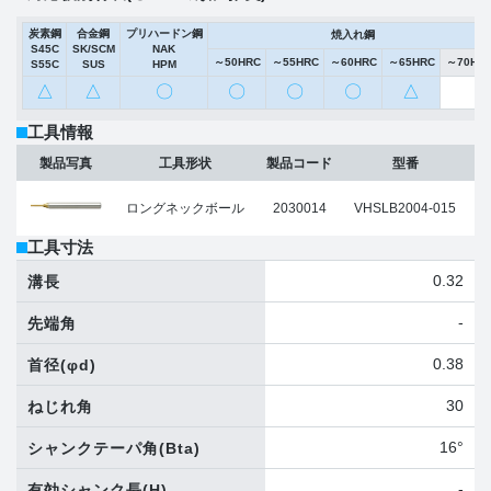
炭素鋼
合金鋼
プリハードン鋼
焼入れ鋼
S45C
SK/SCM
NAK
～50HRC
～55HRC
～60HRC
～65HRC
～70HR
S55C
SUS
HPM
△
△
〇
〇
〇
〇
△
工具情報
製品写真
工具形状
製品コード
型番
ロングネックボール
2030014
VHSLB2004-015
工具寸法
0.32
溝長
-
先端角
0.38
首径
(φd)
30
ねじれ角
16°
シャンクテーパ角
(Bta)
-
有効シャンク長
(H)