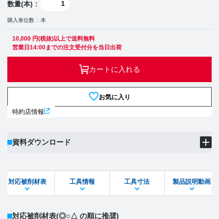
数量(本)
購入単位数
本
10,000 円(税抜)以上で送料無料
営業日14:00までの注文受付分を当日出荷
カートに入れる
お気に入り
特約店情報
資料ダウンロード
製品PDF
ダウンロード
対応被削材表
工具情報
工具寸法
製品説明動画
STEPファイル
DXFファイル
対応被削材表
(◎○△ の順に推奨)