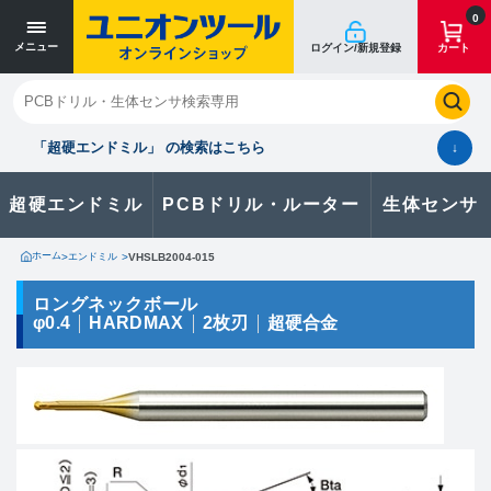
寸法単位 [mm]
寸法単位 [mm]
0
メニュー
ログイン/新規登録
カート
閉じる
お気に入り
クイックオーダー
購入履歴
「超硬エンドミル」 の検索はこちら
↓
超硬エンドミル
PCBドリル・ルーター
生体センサ
カタログのダウンロードや
製品に関するお問い合わせはこちら
ホーム
>
エンドミル
>
VHSLB2004-015
お問い合わせ
ロングネックボール
φ0.4
HARDMAX
2枚刃
超硬合金
カタログ一覧