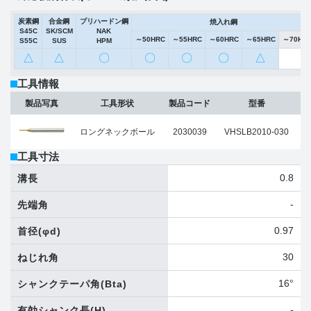
炭素鋼
合金鋼
プリハードン鋼
焼入れ鋼
S45C
SK/SCM
NAK
～50HRC
～55HRC
～60HRC
～65HRC
～70HR
S55C
SUS
HPM
△
△
〇
〇
〇
〇
△
工具情報
製品写真
工具形状
製品コード
型番
ロングネックボール
2030039
VHSLB2010-030
工具寸法
0.8
溝長
-
先端角
0.97
首径
(φd)
30
ねじれ角
16°
シャンクテーパ角
(Bta)
-
有効シャンク長
(H)