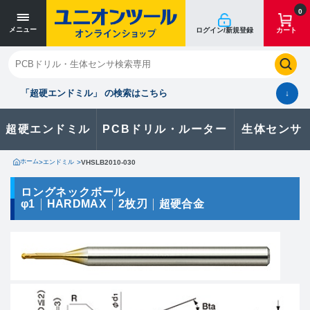
寸法単位 [mm]
寸法単位 [mm]
0
メニュー
ログイン/新規登録
カート
閉じる
お気に入り
クイックオーダー
購入履歴
「超硬エンドミル」 の検索はこちら
↓
超硬エンドミル
PCBドリル・ルーター
生体センサ
カタログのダウンロードや
製品に関するお問い合わせはこちら
ホーム
>
エンドミル
>
VHSLB2010-030
お問い合わせ
ロングネックボール
φ1
HARDMAX
2枚刃
超硬合金
カタログ一覧