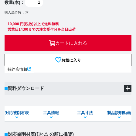
数量(本)
購入単位数
本
10,000 円(税抜)以上で送料無料
営業日14:00までの注文受付分を当日出荷
カートに入れる
お気に入り
特約店情報
資料ダウンロード
製品PDF
ダウンロード
対応被削材表
工具情報
工具寸法
製品説明動画
STEPファイル
DXFファイル
対応被削材表
(◎○△ の順に推奨)