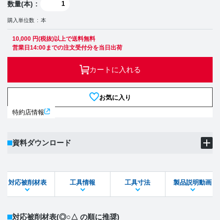
数量(本)
購入単位数
本
10,000 円(税抜)以上で送料無料
営業日14:00までの注文受付分を当日出荷
カートに入れる
お気に入り
特約店情報
資料ダウンロード
製品PDF
ダウンロード
対応被削材表
工具情報
工具寸法
製品説明動画
STEPファイル
DXFファイル
対応被削材表
(◎○△ の順に推奨)