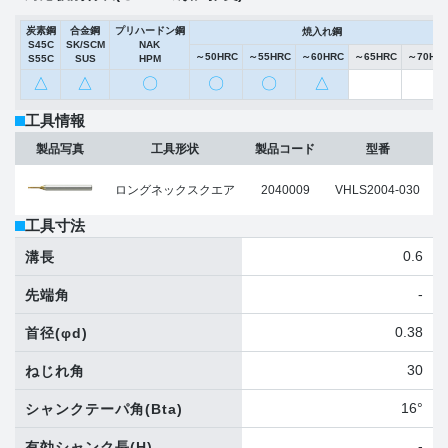
炭素鋼
合金鋼
プリハードン鋼
焼入れ鋼
S45C
SK/SCM
NAK
～50HRC
～55HRC
～60HRC
～65HRC
～70HR
S55C
SUS
HPM
△
△
〇
〇
〇
△
工具情報
製品写真
工具形状
製品コード
型番
ロングネックスクエア
2040009
VHLS2004-030
工具寸法
0.6
溝長
-
先端角
0.38
首径
(φd)
30
ねじれ角
16°
シャンクテーパ角
(Bta)
-
有効シャンク長
(H)