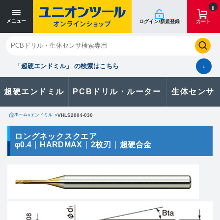
寸法単位 [mm]
寸法単位 [mm]
0
メニュー
ログイン/新規登録
カート
閉じる
お気に入り
クイックオーダー
購入履歴
「超硬エンドミル」 の検索はこちら
↓
超硬エンドミル
PCBドリル・ルーター
生体センサ
カタログのダウンロードや
製品に関するお問い合わせはこちら
ホーム
>
エンドミル
>
VHLS2004-030
お問い合わせ
ロングネックスクエア
φ0.4
HARDMAX
2枚刃
超硬合金
カタログ一覧