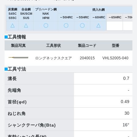
炭素鋼
合金鋼
プリハードン鋼
焼入れ鋼
S45C
SK/SCM
NAK
～50HRC
～55HRC
～60HRC
～65HRC
～70HR
S55C
SUS
HPM
△
△
〇
〇
〇
△
工具情報
製品写真
工具形状
製品コード
型番
ロングネックスクエア
2040015
VHLS2005-040
工具寸法
0.7
溝長
-
先端角
0.49
首径
(φd)
30
ねじれ角
16°
シャンクテーパ角
(Bta)
-
有効シャンク長
(H)