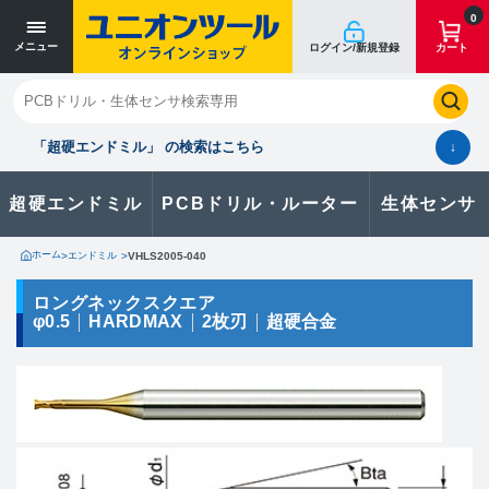
寸法単位 [mm]
寸法単位 [mm]
0
メニュー
ログイン/新規登録
カート
閉じる
お気に入り
クイックオーダー
購入履歴
「超硬エンドミル」 の検索はこちら
↓
超硬エンドミル
PCBドリル・ルーター
生体センサ
カタログのダウンロードや
製品に関するお問い合わせはこちら
ホーム
>
エンドミル
>
VHLS2005-040
お問い合わせ
ロングネックスクエア
φ0.5
HARDMAX
2枚刃
超硬合金
カタログ一覧