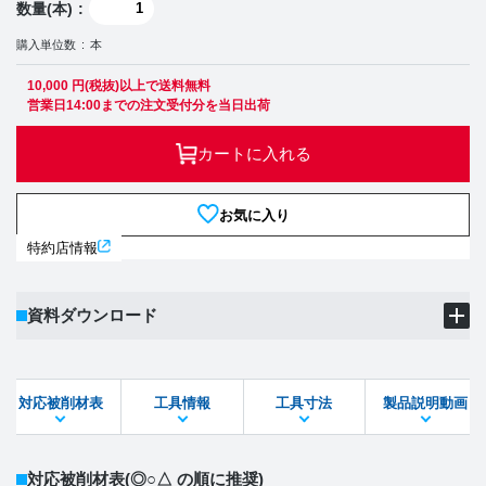
数量(本)
購入単位数
本
10,000 円(税抜)以上で送料無料
営業日14:00までの注文受付分を当日出荷
カートに入れる
お気に入り
特約店情報
資料ダウンロード
製品PDF
ダウンロード
対応被削材表
工具情報
工具寸法
製品説明動画
STEPファイル
DXFファイル
対応被削材表
(◎○△ の順に推奨)