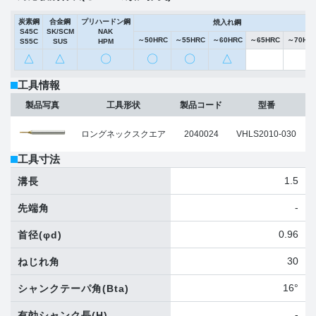
炭素鋼
合金鋼
プリハードン鋼
焼入れ鋼
S45C
SK/SCM
NAK
～50HRC
～55HRC
～60HRC
～65HRC
～70HR
S55C
SUS
HPM
△
△
〇
〇
〇
△
工具情報
製品写真
工具形状
製品コード
型番
ロングネックスクエア
2040024
VHLS2010-030
工具寸法
1.5
溝長
-
先端角
0.96
首径
(φd)
30
ねじれ角
16°
シャンクテーパ角
(Bta)
-
有効シャンク長
(H)