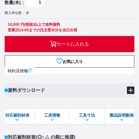
数量(本)
購入単位数
本
10,000 円(税抜)以上で送料無料
営業日14:00までの注文受付分を当日出荷
カートに入れる
お気に入り
特約店情報
資料ダウンロード
製品PDF
ダウンロード
対応被削材表
工具情報
工具寸法
製品説明動画
STEPファイル
DXFファイル
対応被削材表
(◎○△ の順に推奨)