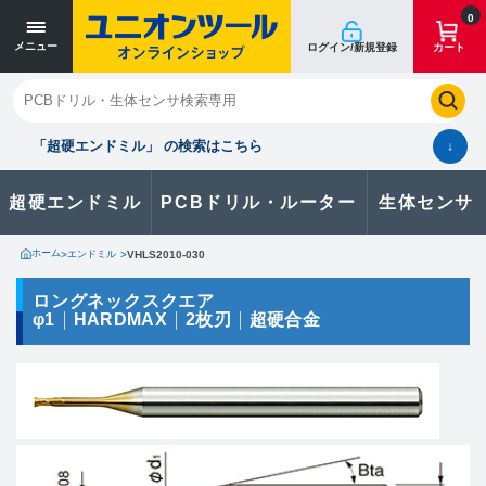
寸法単位 [mm]
寸法単位 [mm]
0
メニュー
ログイン/新規登録
カート
閉じる
お気に入り
クイックオーダー
購入履歴
「超硬エンドミル」 の検索はこちら
↓
超硬エンドミル
PCBドリル・ルーター
生体センサ
カタログのダウンロードや
製品に関するお問い合わせはこちら
ホーム
>
エンドミル
>
VHLS2010-030
お問い合わせ
ロングネックスクエア
φ1
HARDMAX
2枚刃
超硬合金
カタログ一覧