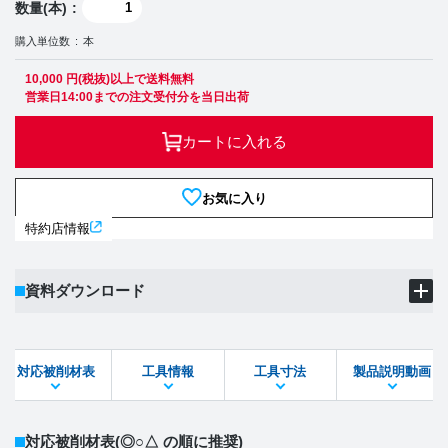
数量(本)
購入単位数
本
10,000 円(税抜)以上で送料無料
営業日14:00までの注文受付分を当日出荷
カートに入れる
お気に入り
特約店情報
資料ダウンロード
製品PDF
ダウンロード
対応被削材表
工具情報
工具寸法
製品説明動画
STEPファイル
DXFファイル
対応被削材表
(◎○△ の順に推奨)