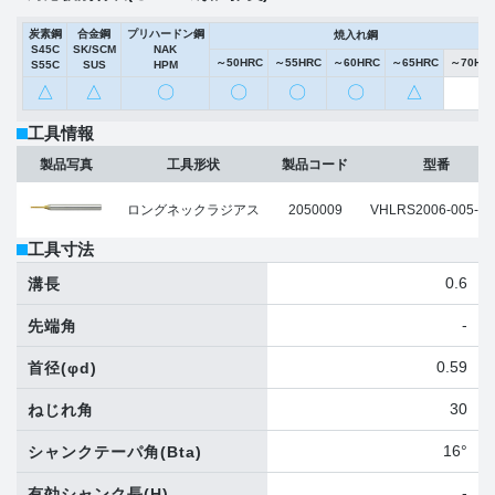
炭素鋼
合金鋼
プリハードン鋼
焼入れ鋼
S45C
SK/SCM
NAK
～50HRC
～55HRC
～60HRC
～65HRC
～70HR
S55C
SUS
HPM
△
△
〇
〇
〇
〇
△
工具情報
製品写真
工具形状
製品コード
型番
ロングネックラジアス
2050009
VHLRS2006-005-04
工具寸法
0.6
溝長
-
先端角
0.59
首径
(φd)
30
ねじれ角
16°
シャンクテーパ角
(Bta)
-
有効シャンク長
(H)