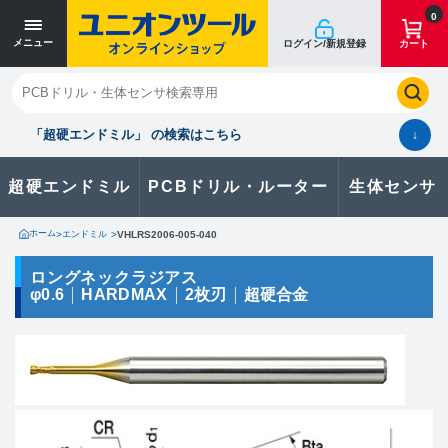
寸法単位 [mm]
寸法単位 [mm]
0
メニュー
ログイン/新規登録
カート
閉じる
お気に入り
クイックオーダー
購入履歴
「超硬エンドミル」 の検索はこちら
↓
超硬エンドミル
PCBドリル・ルーター
生体センサ
カタログのダウンロードや
製品に関するお問い合わせはこちら
ホーム
>
エンドミル
>
VHLRS2006-005-040
お問い合わせ
ロングネックラジアス
φ0.6
HARDMAX
2枚刃
超硬合金
カタログ一覧