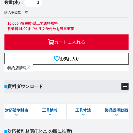
数量(本)
購入単位数
本
10,000 円(税抜)以上で送料無料
営業日14:00までの注文受付分を当日出荷
カートに入れる
お気に入り
特約店情報
資料ダウンロード
製品PDF
ダウンロード
対応被削材表
工具情報
工具寸法
製品説明動画
STEPファイル
DXFファイル
対応被削材表
(◎○△ の順に推奨)