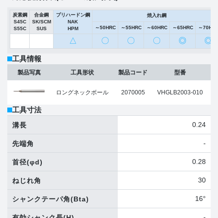
炭素鋼
合金鋼
プリハードン鋼
焼入れ鋼
S45C
SK/SCM
NAK
～50HRC
～55HRC
～60HRC
～65HRC
～70HR
S55C
SUS
HPM
△
〇
〇
〇
◎
◎
工具情報
製品写真
工具形状
製品コード
型番
ロングネックボール
2070005
VHGLB2003-010
工具寸法
0.24
溝長
-
先端角
0.28
首径
(φd)
30
ねじれ角
16°
シャンクテーパ角
(Bta)
-
有効シャンク長
(H)