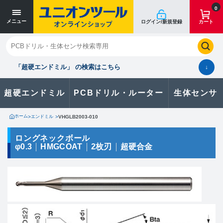
寸法単位 [mm]
寸法単位 [mm]
0
メニュー
ログイン/新規登録
カート
閉じる
お気に入り
クイックオーダー
購入履歴
「超硬エンドミル」 の検索はこちら
↓
超硬エンドミル
PCBドリル・ルーター
生体センサ
カタログのダウンロードや
製品に関するお問い合わせはこちら
ホーム
>
エンドミル
>
VHGLB2003-010
お問い合わせ
ロングネックボール
φ0.3
HMGCOAT
2枚刃
超硬合金
カタログ一覧