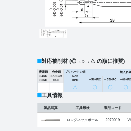
対応被削材 (◎→○→△ の順に推奨)
炭素鋼
合金鋼
プリハードン鋼
焼入れ
S45C
SK/SCM
NAK
～50HRC
～55HRC
～60HR
S55C
SUS
HPM
△
〇
〇
〇
工具情報
製品写真
工具形状
製品コード
ロングネックボール
2070019
V