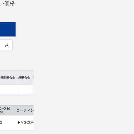
い価格
超耐熱合金
超硬合金
硬脆材
ンク径
コーティング
刃数
工具材種
希望小売価格
販売価
φd)
3
HMGCOAT
2
超硬合金
¥
2,400
¥
1,584