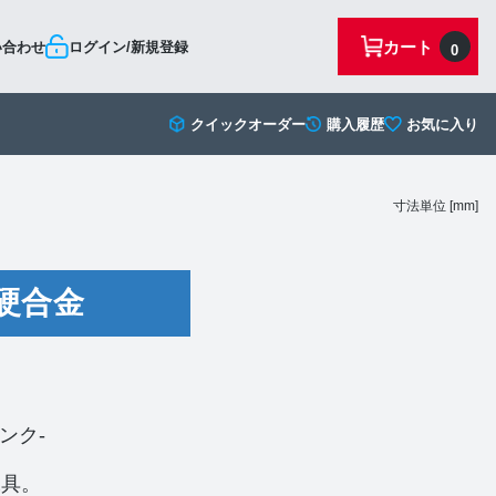
カート
い合わせ
ログイン/新規登録
0
クイックオーダー
購入履歴
お気に入り
寸法単位 [mm]
硬合金
ンク-
工具。