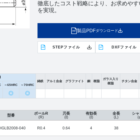
徹底したコスト戦略により、お求めやす
を実現。
製品PDF
ダウンロード
STEPファイル
DXFファイル
鋼
ガラス入り
鋳鉄
アルミ合金
グラファイト
銅
樹脂
チタン合金
樹脂
C
～65HRC
～70HRC
◎
◎
ボールR
刃長
有効長
全長
シャ
型番
(R)
(ℓ)
(ℓ)
(L)
(
HGLB2008-040
R0.4
0.64
4
38