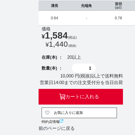
首径
溝長
先端角
(φd)
0.64
-
0.78
価格
1,584
¥
(税込)
1,440
¥
(税抜)
20以上
在庫(本) ：
数量(本) ：
10,000 円(税抜)以上で送料無料
営業日14:00までの注文受付分を当日出荷
カートに入れる
お気に入りに追加
特約店情報
前のページに戻る