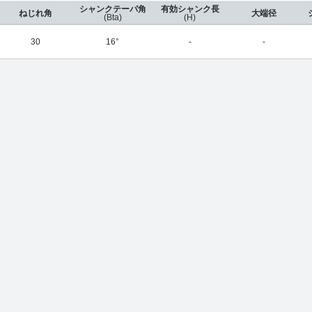
シャンクテーパ角
有効シャンク長
ねじれ角
大端径
(Bta)
(H)
30
16°
-
-