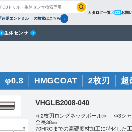
カタログ一覧
お問
「超硬エンドミル」 の検索はこちら
↓
生体センサ
φ0.8
HMGCOAT
2枚刃
超
VHGLB2008-040
≪2枚刃ロングネックボール≫ Φ3シャ
全長38㎜
70HRCまでの高硬度材加工に特化した