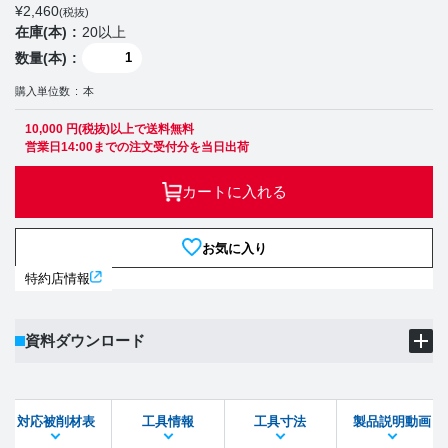
¥
2,460
(税抜)
在庫(本)
20以上
数量(本)
購入単位数
本
10,000 円(税抜)以上で送料無料
営業日14:00までの注文受付分を当日出荷
カートに入れる
お気に入り
特約店情報
資料ダウンロード
製品PDF
ダウンロード
対応被削材表
工具情報
工具寸法
製品説明動画
STEPファイル
DXFファイル