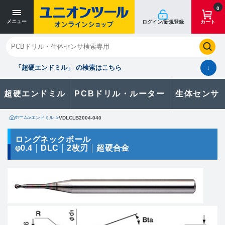
寸法単位 [mm]
寸法単位 [mm]
0
メニュー
ログイン/新規登録
カート
閉じる
お気に入り
クイックオーダー
購入履歴
「超硬エンドミル」 の検索はこちら
↓
超硬エンドミル
PCBドリル・ルーター
生体センサ
カタログのダウンロードや
製品に関するお問い合わせはこちら
ホーム
>
エンドミル
>
VDLCLB2004-040
お問い合わせ
ロングネックボール
φ0.4
DLC
2枚刃
超硬合金
カタログ一覧