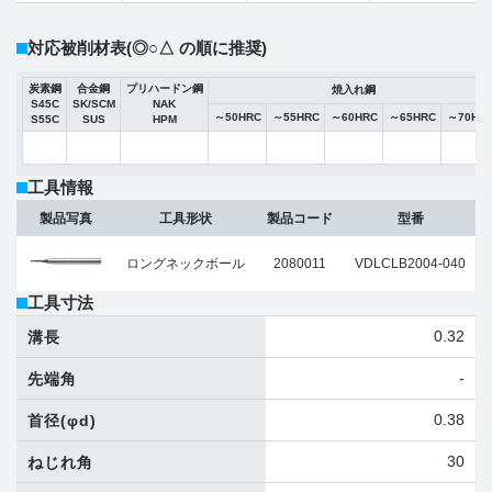
対応被削材表
(◎○△ の順に推奨)
炭素鋼
合金鋼
プリハードン鋼
焼入れ鋼
S45C
SK/SCM
NAK
～50HRC
～55HRC
～60HRC
～65HRC
～70HR
S55C
SUS
HPM
工具情報
製品写真
工具形状
製品コード
型番
ロングネックボール
2080011
VDLCLB2004-040
工具寸法
0.32
溝長
-
先端角
0.38
首径
(φd)
30
ねじれ角