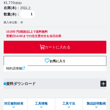
¥
1,770
(税抜)
在庫(本)
20以上
数量(本)
購入単位数
本
10,000 円(税抜)以上で送料無料
営業日14:00までの注文受付分を当日出荷
カートに入れる
お気に入り
特約店情報
資料ダウンロード
製品PDF
ダウンロード
対応被削材表
工具情報
工具寸法
製品説明動画
STEPファイル
DXFファイル