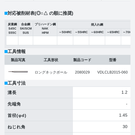
対応被削材表
(◎○△ の順に推奨)
炭素鋼
合金鋼
プリハードン鋼
焼入れ鋼
S45C
SK/SCM
NAK
～50HRC
～55HRC
～60HRC
～65HRC
～70HR
S55C
SUS
HPM
工具情報
製品写真
工具形状
製品コード
型番
ロングネックボール
2080029
VDLCLB2015-060
工具寸法
1.2
溝長
-
先端角
1.45
首径
(φd)
30
ねじれ角