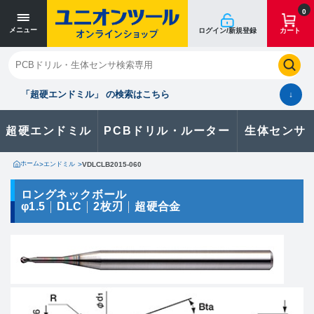
寸法単位 [mm]
寸法単位 [mm]
0
メニュー
ログイン/新規登録
カート
閉じる
お気に入り
クイックオーダー
購入履歴
「超硬エンドミル」 の検索はこちら
↓
超硬エンドミル
PCBドリル・ルーター
生体センサ
カタログのダウンロードや
製品に関するお問い合わせはこちら
ホーム
>
エンドミル
>
VDLCLB2015-060
お問い合わせ
ロングネックボール
φ1.5
DLC
2枚刃
超硬合金
カタログ一覧