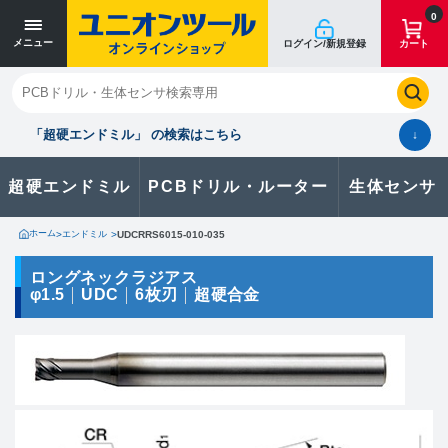
寸法単位 [mm]
寸法単位 [mm]
0
メニュー
ログイン/新規登録
カート
閉じる
お気に入り
クイックオーダー
購入履歴
「超硬エンドミル」 の検索はこちら
↓
超硬エンドミル
PCBドリル・ルーター
生体センサ
カタログのダウンロードや
製品に関するお問い合わせはこちら
ホーム
>
エンドミル
>
UDCRRS6015-010-035
お問い合わせ
ロングネックラジアス
φ1.5
UDC
6枚刃
超硬合金
カタログ一覧