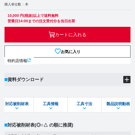
購入単位数
本
10,000 円(税抜)以上で送料無料
営業日14:00までの注文受付分を当日出荷
カートに入れる
お気に入り
特約店情報
資料ダウンロード
製品PDF
ダウンロード
対応被削材表
工具情報
工具寸法
製品説明動画
STEPファイル
DXFファイル
対応被削材表
(◎○△ の順に推奨)