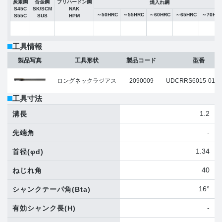
炭素鋼
合金鋼
プリハードン鋼
焼入れ鋼
S45C
SK/SCM
NAK
～50HRC
～55HRC
～60HRC
～65HRC
～70HR
S55C
SUS
HPM
工具情報
製品写真
工具形状
製品コード
型番
ロングネックラジアス
2090009
UDCRRS6015-010-
工具寸法
1.2
溝長
-
先端角
1.34
首径
(φd)
40
ねじれ角
16°
シャンクテーパ角
(Bta)
-
有効シャンク長
(H)