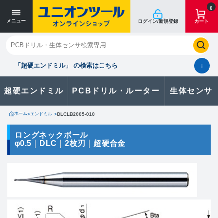
寸法単位 [mm]
寸法単位 [mm]
0
メニュー
ログイン/新規登録
カート
閉じる
お気に入り
クイックオーダー
購入履歴
「超硬エンドミル」 の検索はこちら
↓
超硬エンドミル
PCBドリル・ルーター
生体センサ
カタログのダウンロードや
製品に関するお問い合わせはこちら
ホーム
>
エンドミル
>
DLCLB2005-010
お問い合わせ
ロングネックボール
φ0.5
DLC
2枚刃
超硬合金
カタログ一覧