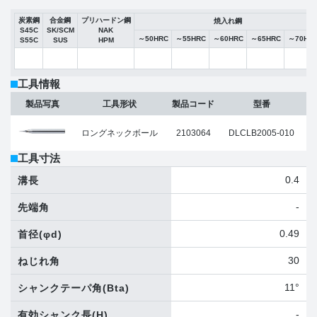
炭素鋼
合金鋼
プリハードン鋼
焼入れ鋼
S45C
SK/SCM
NAK
～50HRC
～55HRC
～60HRC
～65HRC
～70HR
S55C
SUS
HPM
工具情報
製品写真
工具形状
製品コード
型番
ロングネックボール
2103064
DLCLB2005-010
工具寸法
0.4
溝長
-
先端角
0.49
首径
(φd)
30
ねじれ角
11°
シャンクテーパ角
(Bta)
-
有効シャンク長
(H)