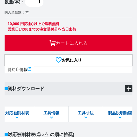
数量(本)
購入単位数
本
10,000 円(税抜)以上で送料無料
営業日14:00までの注文受付分を当日出荷
カートに入れる
お気に入り
特約店情報
資料ダウンロード
製品PDF
ダウンロード
対応被削材表
工具情報
工具寸法
製品説明動画
STEPファイル
DXFファイル
対応被削材表
(◎○△ の順に推奨)