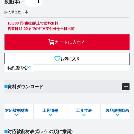
数量(本)
購入単位数
本
10,000 円(税抜)以上で送料無料
営業日14:00までの注文受付分を当日出荷
カートに入れる
お気に入り
特約店情報
資料ダウンロード
製品PDF
ダウンロード
対応被削材表
工具情報
工具寸法
製品説明動画
STEPファイル
DXFファイル
対応被削材表
(◎○△ の順に推奨)