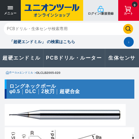
寸法単位 [mm]
寸法単位 [mm]
0
メニュー
ログイン/新規登録
カート
閉じる
お気に入り
クイックオーダー
購入履歴
「超硬エンドミル」 の検索はこちら
↓
超硬エンドミル
PCBドリル・ルーター
生体センサ
カタログのダウンロードや
製品に関するお問い合わせはこちら
ホーム
>
エンドミル
>
DLCLB2005-020
お問い合わせ
ロングネックボール
φ0.5
DLC
2枚刃
超硬合金
カタログ一覧