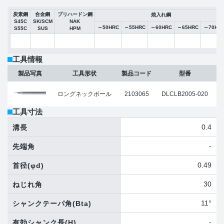
炭素鋼
合金鋼
プリハードン鋼
焼入れ鋼
S45C
SK/SCM
NAK
～50HRC
～55HRC
～60HRC
～65HRC
～70HR
S55C
SUS
HPM
工具情報
製品写真
工具形状
製品コード
型番
ロングネックボール
2103065
DLCLB2005-020
工具寸法
0.4
溝長
-
先端角
0.49
首径
(φd)
30
ねじれ角
11°
シャンクテーパ角
(Bta)
-
有効シャンク長
(H)