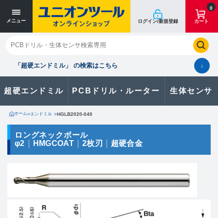
寸法単位 [mm]
寸法単位 [mm]
0
メニュー
ログイン/新規登録
カート
閉じる
お気に入り
クイックオーダー
購入履歴
「超硬エンドミル」 の検索はこちら
↓
超硬エンドミル
PCBドリル・ルーター
生体センサ
カタログのダウンロードや
製品に関するお問い合わせはこちら
ホーム
>
エンドミル
>
HGLB2020-040
お問い合わせ
ロングネックボール
φ2
HMGCOAT
2枚刃
超硬合金
カタログ一覧