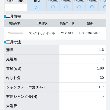
～50HRC
～55HRC
～60HRC
～65HRC
～70HR
S55C
SUS
HPM
△
〇
〇
〇
◎
◎
工具情報
ボ
製品写真
工具形状
製品コード
型番
ロングネックボール
2121013
HGLB2020-040
工具寸法
1.6
溝長
-
先端角
1.98
首径
(φd)
30
ねじれ角
16°
シャンクテーパ角
(Bta)
-
有効シャンク長
(H)
-
大端径