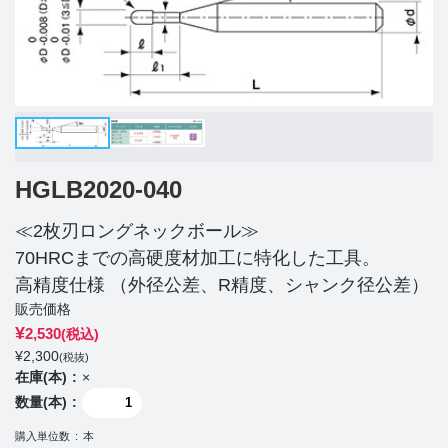
HGLB2020-040
≪2枚刃ロングネックボール≫
70HRCまでの高硬度材加工に特化した工具。
高精度仕様 （外径公差、R精度、シャンク径公差）
販売価格
¥
2,530
(税込)
¥
2,300
(税抜)
在庫(本)
×
数量(本)
購入単位数
本