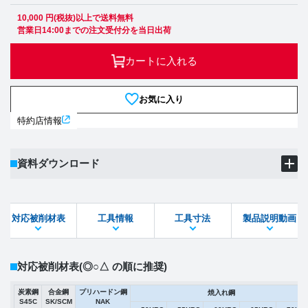
10,000 円(税抜)以上で送料無料
営業日14:00までの注文受付分を当日出荷
カートに入れる
お気に入り
特約店情報
資料ダウンロード
製品PDF
ダウンロード
対応被削材表
工具情報
工具寸法
製品説明動画
STEPファイル
DXFファイル
対応被削材表
(◎○△ の順に推奨)
炭素鋼
合金鋼
プリハードン鋼
焼入れ鋼
S45C
SK/SCM
NAK