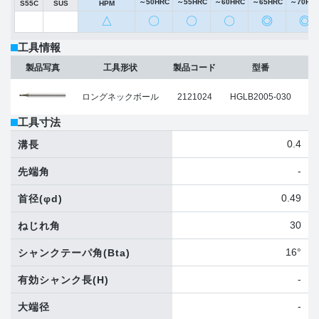
～50HRC
～55HRC
～60HRC
～65HRC
～70HR
S55C
SUS
HPM
△
〇
〇
〇
◎
◎
工具情報
ボ
製品写真
工具形状
製品コード
型番
ロングネックボール
2121024
HGLB2005-030
工具寸法
0.4
溝長
-
先端角
0.49
首径
(φd)
30
ねじれ角
16°
シャンクテーパ角
(Bta)
-
有効シャンク長
(H)
-
大端径