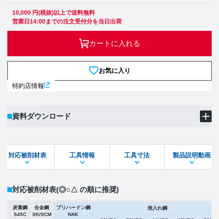
10,000 円(税抜)以上で送料無料
営業日14:00までの注文受付分を当日出荷
カートに入れる
お気に入り
特約店情報
資料ダウンロード
製品PDF
ダウンロード
対応被削材表
工具情報
工具寸法
製品説明動画
STEPファイル
DXFファイル
対応被削材表
(◎○△ の順に推奨)
炭素鋼
合金鋼
プリハードン鋼
焼入れ鋼
S45C
SK/SCM
NAK