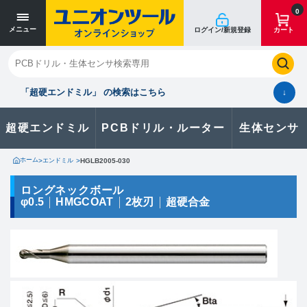
寸法単位 [mm]
寸法単位 [mm]
0
メニュー
ログイン/新規登録
カート
閉じる
お気に入り
クイックオーダー
購入履歴
「超硬エンドミル」 の検索はこちら
↓
超硬エンドミル
PCBドリル・ルーター
生体センサ
カタログのダウンロードや
製品に関するお問い合わせはこちら
ホーム
>
エンドミル
>
HGLB2005-030
お問い合わせ
ロングネックボール
φ0.5
HMGCOAT
2枚刃
超硬合金
カタログ一覧