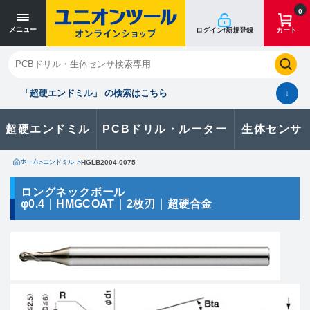
寸法単位 [mm]
寸法単位 [mm]
0
メニュー
ログイン/新規登録
カート
閉じる
お気に入り
クイックオーダー
購入履歴
「超硬エンドミル」 の検索はこちら
↓
超硬エンドミル
PCBドリル・ルーター
生体センサ
カタログのダウンロードや
製品に関するお問い合わせはこちら
ホーム
>
エンドミル
>
HGLB2004-0075
お問い合わせ
ロングネックボール
φ0.4
HMGCOAT
2枚刃
超硬合金
カタログ一覧