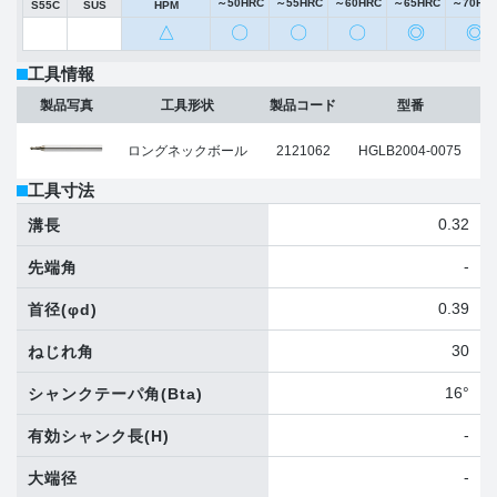
～50HRC
～55HRC
～60HRC
～65HRC
～70HR
S55C
SUS
HPM
△
〇
〇
〇
◎
◎
工具情報
製品写真
工具形状
製品コード
型番
ロングネックボール
2121062
HGLB2004-0075
工具寸法
0.32
溝長
-
先端角
0.39
首径
(φd)
30
ねじれ角
16°
シャンクテーパ角
(Bta)
-
有効シャンク長
(H)
-
大端径