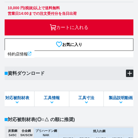
10,000 円(税抜)以上で送料無料
営業日14:00までの注文受付分を当日出荷
カートに入れる
お気に入り
特約店情報
資料ダウンロード
製品PDF
ダウンロード
対応被削材表
工具情報
工具寸法
製品説明動画
STEPファイル
DXFファイル
対応被削材表
(◎○△ の順に推奨)
炭素鋼
合金鋼
プリハードン鋼
焼入れ鋼
S45C
SK/SCM
NAK