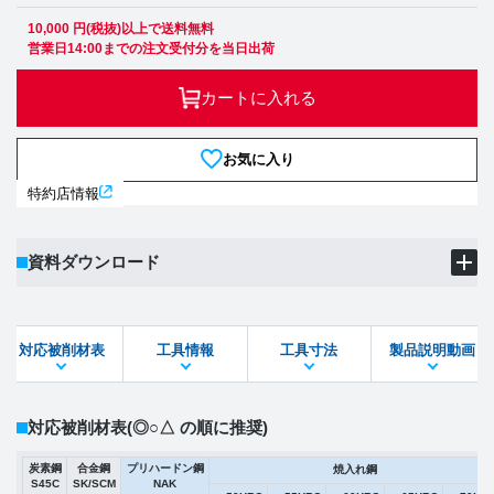
10,000 円(税抜)以上で送料無料
営業日14:00までの注文受付分を当日出荷
カートに入れる
お気に入り
特約店情報
資料ダウンロード
製品PDF
ダウンロード
対応被削材表
工具情報
工具寸法
製品説明動画
STEPファイル
DXFファイル
対応被削材表
(◎○△ の順に推奨)
炭素鋼
合金鋼
プリハードン鋼
焼入れ鋼
S45C
SK/SCM
NAK