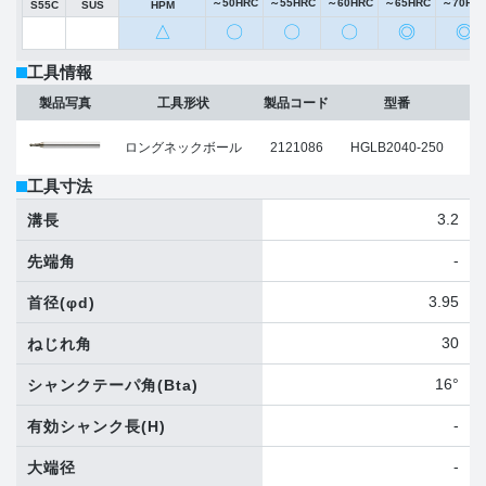
～50HRC
～55HRC
～60HRC
～65HRC
～70HR
S55C
SUS
HPM
△
〇
〇
〇
◎
◎
工具情報
ボ
製品写真
工具形状
製品コード
型番
ロングネックボール
2121086
HGLB2040-250
工具寸法
3.2
溝長
-
先端角
3.95
首径
(φd)
30
ねじれ角
16°
シャンクテーパ角
(Bta)
-
有効シャンク長
(H)
-
大端径