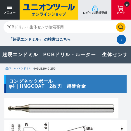
寸法単位 [mm]
寸法単位 [mm]
0
メニュー
ログイン/新規登録
カート
閉じる
お気に入り
クイックオーダー
購入履歴
「超硬エンドミル」 の検索はこちら
↓
超硬エンドミル
PCBドリル・ルーター
生体センサ
カタログのダウンロードや
製品に関するお問い合わせはこちら
ホーム
>
エンドミル
>
HGLB2040-250
お問い合わせ
ロングネックボール
φ4
HMGCOAT
2枚刃
超硬合金
カタログ一覧