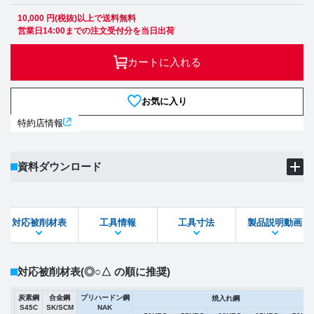
10,000 円(税抜)以上で送料無料
営業日14:00までの注文受付分を当日出荷
カートに入れる
お気に入り
特約店情報
資料ダウンロード
製品PDF
ダウンロード
対応被削材表
工具情報
工具寸法
製品説明動画
STEPファイル
DXFファイル
対応被削材表
(◎○△ の順に推奨)
炭素鋼
合金鋼
プリハードン鋼
焼入れ鋼
S45C
SK/SCM
NAK