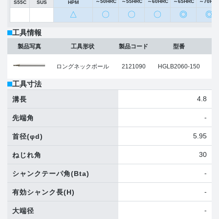
～50HRC
～55HRC
～60HRC
～65HRC
～70HR
S55C
SUS
HPM
△
〇
〇
〇
◎
◎
工具情報
ボ
製品写真
工具形状
製品コード
型番
ロングネックボール
2121090
HGLB2060-150
工具寸法
4.8
溝長
-
先端角
5.95
首径
(φd)
30
ねじれ角
-
シャンクテーパ角
(Bta)
-
有効シャンク長
(H)
-
大端径