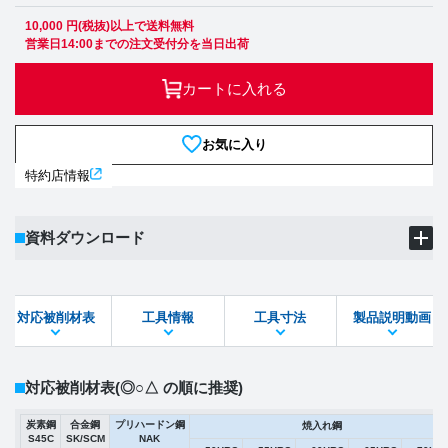
10,000 円(税抜)以上で送料無料
営業日14:00までの注文受付分を当日出荷
カートに入れる
お気に入り
特約店情報
資料ダウンロード
製品PDF
ダウンロード
対応被削材表
工具情報
工具寸法
製品説明動画
STEPファイル
DXFファイル
対応被削材表
(◎○△ の順に推奨)
炭素鋼
合金鋼
プリハードン鋼
焼入れ鋼
S45C
SK/SCM
NAK