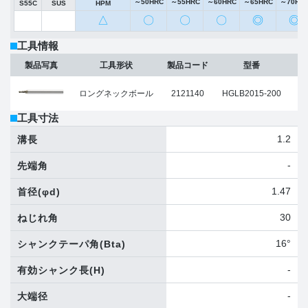
～50HRC
～55HRC
～60HRC
～65HRC
～70HR
S55C
SUS
HPM
△
〇
〇
〇
◎
◎
工具情報
ボ
製品写真
工具形状
製品コード
型番
ロングネックボール
2121140
HGLB2015-200
工具寸法
1.2
溝長
-
先端角
1.47
首径
(φd)
30
ねじれ角
16°
シャンクテーパ角
(Bta)
-
有効シャンク長
(H)
-
大端径