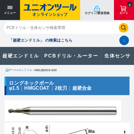
寸法単位 [mm]
寸法単位 [mm]
0
メニュー
ログイン/新規登録
カート
閉じる
お気に入り
クイックオーダー
購入履歴
「超硬エンドミル」 の検索はこちら
↓
超硬エンドミル
PCBドリル・ルーター
生体センサ
カタログのダウンロードや
製品に関するお問い合わせはこちら
ホーム
>
エンドミル
>
HGLB2015-200
お問い合わせ
ロングネックボール
φ1.5
HMGCOAT
2枚刃
超硬合金
カタログ一覧