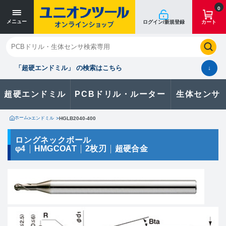
寸法単位 [mm]
寸法単位 [mm]
0
メニュー
ログイン/新規登録
カート
閉じる
お気に入り
クイックオーダー
購入履歴
「超硬エンドミル」 の検索はこちら
↓
超硬エンドミル
PCBドリル・ルーター
生体センサ
カタログのダウンロードや
製品に関するお問い合わせはこちら
ホーム
>
エンドミル
>
HGLB2040-400
お問い合わせ
ロングネックボール
φ4
HMGCOAT
2枚刃
超硬合金
カタログ一覧