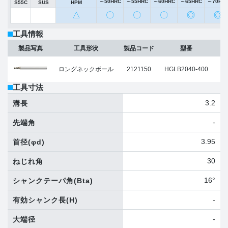
～50HRC
～55HRC
～60HRC
～65HRC
～70HR
S55C
SUS
HPM
△
〇
〇
〇
◎
◎
工具情報
ボ
製品写真
工具形状
製品コード
型番
ロングネックボール
2121150
HGLB2040-400
工具寸法
3.2
溝長
-
先端角
3.95
首径
(φd)
30
ねじれ角
16°
シャンクテーパ角
(Bta)
-
有効シャンク長
(H)
-
大端径