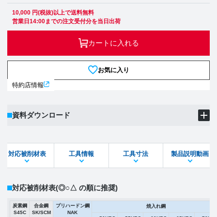
10,000 円(税抜)以上で送料無料
営業日14:00までの注文受付分を当日出荷
カートに入れる
お気に入り
特約店情報
資料ダウンロード
製品PDF
ダウンロード
対応被削材表
工具情報
工具寸法
製品説明動画
STEPファイル
DXFファイル
対応被削材表
(◎○△ の順に推奨)
炭素鋼
合金鋼
プリハードン鋼
焼入れ鋼
S45C
SK/SCM
NAK