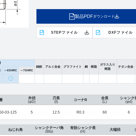
製品PDF
ダウンロード
STEPファイル
DXFファイル
鋼
ガラス入り
鋳鉄
アルミ合金
グラファイト
銅
樹脂
チタン合金
樹脂
C
～65HRC
～70HRC
〇
外径
刃長
全長
シャンク
番
コーナR
(φD)
(ℓ)
(L)
(φd)
0-03-125
5
12.5
R0.3
60
6
シャンクテーパ角
有効シャンク長
ねじれ角
大端径
(Bta)
(H)