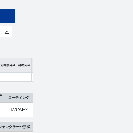
超耐熱合金
超硬合金
硬脆材
径
コーティング
刃数
工具材種
希望小売価格
販売価格
HARDMAX
4
超硬合金
¥
17,400
¥
11,484
シャンクテーパ形状