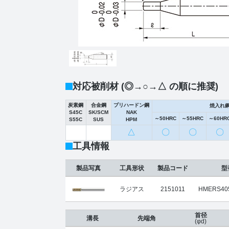
対応被削材 (◎→○→△ の順に推奨)
炭素鋼
合金鋼
プリハードン鋼
焼入れ
S45C
SK/SCM
NAK
～50HRC
～55HRC
～60HR
S55C
SUS
HPM
△
〇
〇
〇
工具情報
製品写真
工具形状
製品コード
型
ラジアス
2151011
HMERS405
首径
溝長
先端角
(φd)