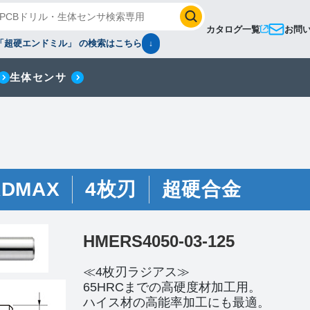
カタログ一覧
お問
「超硬エンドミル」 の検索はこちら
↓
生体センサ
RDMAX
4枚刃
超硬合金
HMERS4050-03-125
≪4枚刃ラジアス≫
65HRCまでの高硬度材加工用。
ハイス材の高能率加工にも最適。