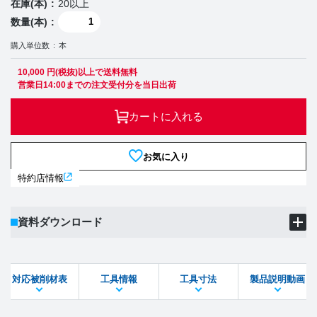
在庫(本)
20以上
数量(本)
購入単位数
本
10,000 円(税抜)以上で送料無料
営業日14:00までの注文受付分を当日出荷
カートに入れる
お気に入り
特約店情報
資料ダウンロード
製品PDF
ダウンロード
対応被削材表
工具情報
工具寸法
製品説明動画
STEPファイル
DXFファイル