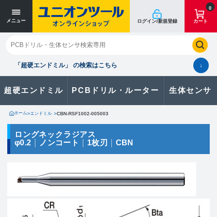
寸法単位 [mm]
寸法単位 [mm]
0
メニュー
ログイン/新規登録
カート
閉じる
お気に入り
クイックオーダー
購入履歴
「超硬エンドミル」 の検索はこちら
↓
超硬エンドミル
PCBドリル・ルーター
生体センサ
カタログのダウンロードや
製品に関するお問い合わせはこちら
ホーム
>
エンドミル
>
CBN-RSF1002-005003
お問い合わせ
ロングネックラジアス
φ0.2
ノンコート
1枚刃
CBN
カタログ一覧