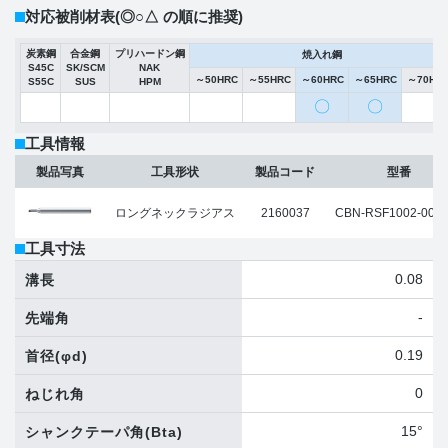
対応被削材表
(◎○△ の順に推奨)
炭素鋼
合金鋼
プリハードン鋼
焼入れ鋼
S45C
SK/SCM
NAK
～50HRC
～55HRC
～60HRC
～65HRC
～70HR
S55C
SUS
HPM
〇
〇
工具情報
製品写真
工具形状
製品コード
型番
ロングネックラジアス
2160037
CBN-RSF1002-005
工具寸法
0.08
溝長
-
先端角
0.19
首径
(φd)
0
ねじれ角
15°
シャンクテーパ角
(Bta)