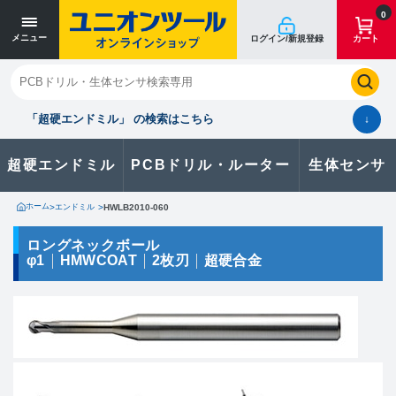
寸法単位 [mm]
寸法単位 [mm]
0
メニュー
ログイン/新規登録
カート
閉じる
お気に入り
クイックオーダー
購入履歴
「超硬エンドミル」 の検索はこちら
↓
超硬エンドミル
PCBドリル・ルーター
生体センサ
カタログのダウンロードや
製品に関するお問い合わせはこちら
ホーム
>
エンドミル
>
HWLB2010-060
お問い合わせ
ロングネックボール
φ1
HMWCOAT
2枚刃
超硬合金
カタログ一覧