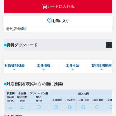
カートに入れる
お気に入り
特約店情報
資料ダウンロード
製品PDF
ダウンロード
対応被削材表
工具情報
工具寸法
製品説明動画
STEPファイル
DXFファイル
対応被削材表
(◎○△ の順に推奨)
炭素鋼
合金鋼
プリハードン鋼
焼入れ鋼
S45C
SK/SCM
NAK
～50HRC
～55HRC
～60HRC
～65HRC
～70HR
S55C
SUS
HPM
△
△
〇
◎
◎
◎
〇
〇