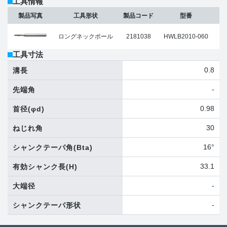
工具情報
製品写真
工具形状
製品コード
型番
ロングネックボール
2181038
HWLB2010-060
工具寸法
0.8
溝長
-
先端角
0.98
首径
(φd)
30
ねじれ角
16°
シャンクテーパ角
(Bta)
33.1
有効シャンク長
(H)
-
大端径
-
シャンクテーパ形状