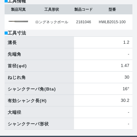
工具情報
製品写真
工具形状
製品コード
型番
ロングネックボール
2181046
HWLB2015-100
工具寸法
1.2
溝長
-
先端角
1.47
首径
(φd)
30
ねじれ角
16°
シャンクテーパ角
(Bta)
30.2
有効シャンク長
(H)
-
大端径
-
シャンクテーパ形状