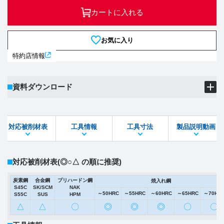
カートに入れる
お気に入り
特約店情報
資料ダウンロード
製品PDF
ダウンロード
対応被削材表
工具情報
工具寸法
製品説明動画
STEPファイル
DXFファイル
対応被削材表
(◎○△ の順に推奨)
炭素鋼
合金鋼
プリハードン鋼
焼入れ鋼
S45C
SK/SCM
NAK
～50HRC
～55HRC
～60HRC
～65HRC
～70HR
S55C
SUS
HPM
△
△
〇
◎
◎
◎
〇
〇