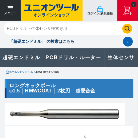
寸法単位 [mm]
寸法単位 [mm]
0
メニュー
ログイン/新規登録
カート
閉じる
お気に入り
クイックオーダー
購入履歴
「超硬エンドミル」 の検索はこちら
↓
超硬エンドミル
PCBドリル・ルーター
生体センサ
カタログのダウンロードや
製品に関するお問い合わせはこちら
ホーム
>
エンドミル
>
HWLB2015-100
お問い合わせ
ロングネックボール
φ1.5
HMWCOAT
2枚刃
超硬合金
カタログ一覧