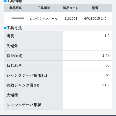
工具情報
製品写真
工具形状
製品コード
型番
ロングネックボール
2181094
HWLB2015-140
工具寸法
1.2
溝長
-
先端角
1.47
首径
(φd)
30
ねじれ角
16°
シャンクテーパ角
(Bta)
31.2
有効シャンク長
(H)
-
大端径
-
シャンクテーパ形状