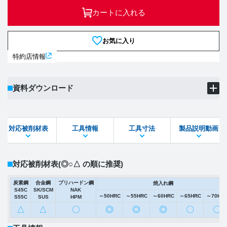
カートに入れる
お気に入り
特約店情報
資料ダウンロード
製品PDF
ダウンロード
対応被削材表
工具情報
工具寸法
製品説明動画
STEPファイル
DXFファイル
対応被削材表
(◎○△ の順に推奨)
炭素鋼
合金鋼
プリハードン鋼
焼入れ鋼
S45C
SK/SCM
NAK
～50HRC
～55HRC
～60HRC
～65HRC
～70HR
S55C
SUS
HPM
△
△
〇
◎
◎
◎
〇
〇