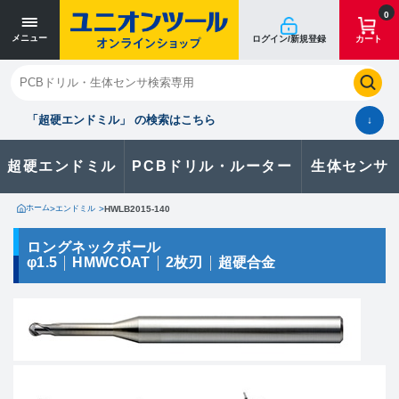
寸法単位 [mm]
寸法単位 [mm]
0
メニュー
ログイン/新規登録
カート
閉じる
お気に入り
クイックオーダー
購入履歴
「超硬エンドミル」 の検索はこちら
↓
超硬エンドミル
PCBドリル・ルーター
生体センサ
カタログのダウンロードや
製品に関するお問い合わせはこちら
ホーム
>
エンドミル
>
HWLB2015-140
お問い合わせ
ロングネックボール
φ1.5
HMWCOAT
2枚刃
超硬合金
カタログ一覧