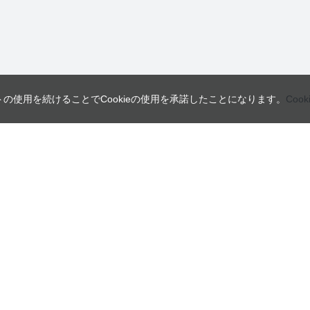
トの使用を続けることでCookieの使用を承諾したことになります。
Coo
営業日
ご利用ガイド
インフォメーション
ご利用案内
会員規約・利用規約
日
月
火
よくあるご質問
個人情報の取り扱いについて
2
3
4
特定商取引法に関する表示
9
10
11
16
17
18
23
24
25
30
31
本