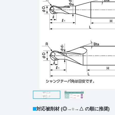
対応被削材 (◎→○→△ の順に推奨)