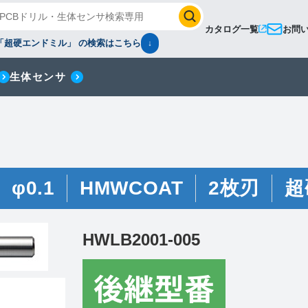
カタログ一覧
お問
「超硬エンドミル」 の検索はこちら
↓
生体センサ
φ0.1
HMWCOAT
2枚刃
超
HWLB2001-005