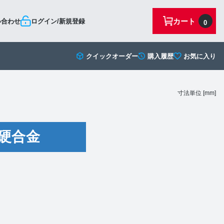
カート
い合わせ
ログイン/新規登録
0
クイックオーダー
購入履歴
お気に入り
寸法単位 [mm]
硬合金