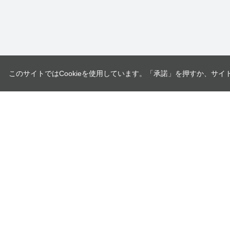
このサイトではCookieを使用しています。「承諾」を押すか、サイ
ユニオンツール株式会社
〒140-0013 東京都品川区南大井6-17-1
企業情報