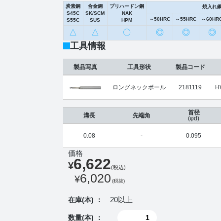
炭素鋼
合金鋼
プリハードン鋼
焼入れ
S45C
SK/SCM
NAK
～50HRC
～55HRC
～60HR
S55C
SUS
HPM
△
△
〇
◎
◎
◎
工具情報
製品写真
工具形状
製品コード
ロングネックボール
2181119
H
首径
溝長
先端角
(φd)
0.08
-
0.095
価格
6,622
¥
(税込)
6,020
¥
(税抜)
20以上
在庫(本) ：
数量(本) ：