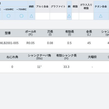
鋼
ガラス入り
鋳鉄
アルミ合金
グラファイト
銅
樹脂
チタン合金
樹脂
C
～65HRC
～70HRC
〇
〇
△
△
△
ボールR
刃長
有効長
全長
シャ
型番
(R)
(ℓ)
(ℓ)
(L)
(φ
WLB2001-005
R0.05
0.08
0.5
45
シャンクテーパ角
有効シャンク長
ねじれ角
大端径
(Bta)
(H)
0
11°
33.3
-