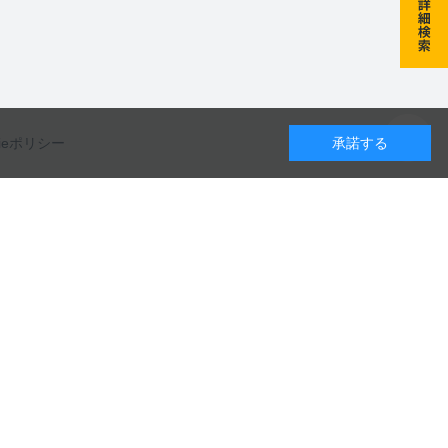
kieポリシー
承諾する
カレンダー
カタログのダウンロードや
8
月
9
月
10
月
製品に関するお問い合わせはこちら
水
木
金
土
日
月
火
水
木
金
土
日
月
火
水
木
金
土
1
1
2
3
4
5
1
2
3
お問い合わせ
5
6
7
8
6
7
8
9
10
11
12
4
5
6
7
8
9
10
12
13
14
15
13
14
15
16
17
18
19
11
12
13
14
15
16
17
19
20
21
22
20
21
22
23
24
25
26
18
19
20
21
22
23
24
カタログ一覧
26
27
28
29
27
28
29
30
25
26
27
28
29
30
31
日
定休日