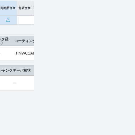
超耐熱合金
超硬合金
硬脆材
△
ンク径
コーティング
刃数
工具材種
希望小売価格
販売価格
d)
4
HMWCOAT
2
超硬合金
¥
10,030
¥
6,622
シャンクテーパ形状
-