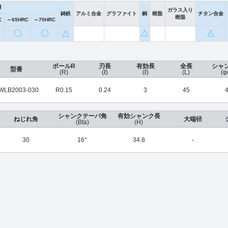
鋼
ガラス入り
鋳鉄
アルミ合金
グラファイト
銅
樹脂
チタン合金
樹脂
C
～65HRC
～70HRC
〇
〇
△
△
△
ボールR
刃長
有効長
全長
シャ
型番
(R)
(ℓ)
(ℓ)
(L)
(φ
WLB2003-030
R0.15
0.24
3
45
シャンクテーパ角
有効シャンク長
ねじれ角
大端径
(Bta)
(H)
30
16°
34.8
-