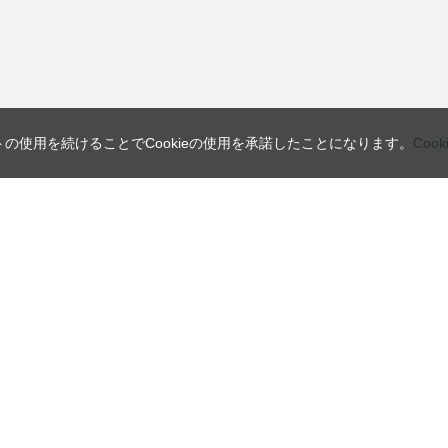
トの使用を続けることでCookieの使用を承諾したことになります。
Coo
営業日
ご利用ガイド
インフォメーション
ご利用案内
会員規約・利用規約
日
月
火
よくあるご質問
個人情報の取り扱いについて
2
3
4
特定商取引法に関する表示
9
10
11
16
17
18
23
24
25
30
31
本