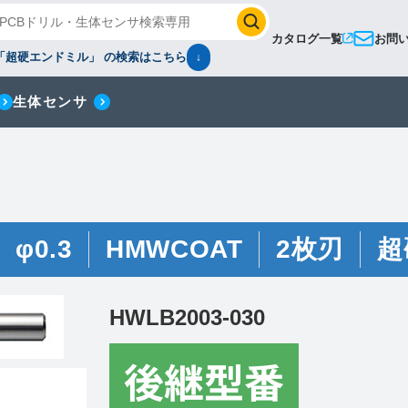
カタログ一覧
お問
「超硬エンドミル」 の検索はこちら
↓
生体センサ
φ0.3
HMWCOAT
2枚刃
超
HWLB2003-030