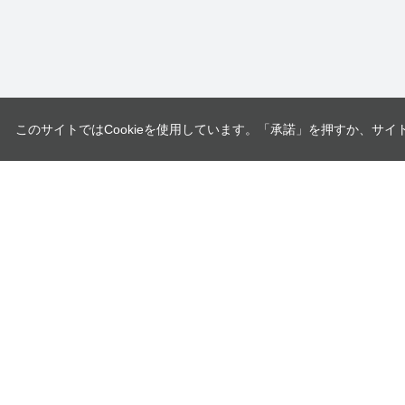
このサイトではCookieを使用しています。「承諾」を押すか、サイ
ユニオンツール株式会社
〒140-0013 東京都品川区南大井6-17-1
企業情報