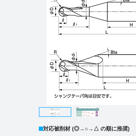
対応被削材 (◎→○→△ の順に推奨)