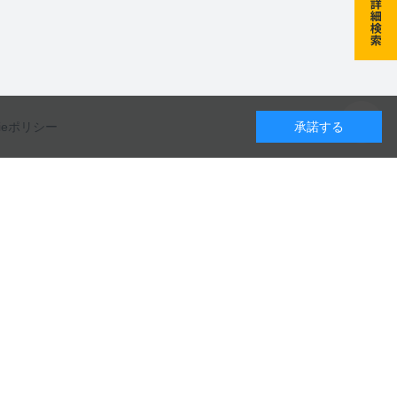
kieポリシー
承諾する
カレンダー
カタログのダウンロードや
8
月
9
月
10
月
製品に関するお問い合わせはこちら
水
木
金
土
日
月
火
水
木
金
土
日
月
火
水
木
金
土
1
1
2
3
4
5
1
2
3
お問い合わせ
5
6
7
8
6
7
8
9
10
11
12
4
5
6
7
8
9
10
12
13
14
15
13
14
15
16
17
18
19
11
12
13
14
15
16
17
19
20
21
22
20
21
22
23
24
25
26
18
19
20
21
22
23
24
カタログ一覧
26
27
28
29
27
28
29
30
25
26
27
28
29
30
31
日
定休日