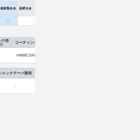
超耐熱合金
超硬合金
硬脆材
△
ンク径
コーティング
刃数
工具材種
希望小売価格
販売価格
d)
4
HMWCOAT
2
超硬合金
¥
7,020
¥
4,631
シャンクテーパ形状
-