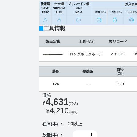
炭素鋼
合金鋼
プリハードン鋼
焼入れ
S45C
SK/SCM
NAK
～50HRC
～55HRC
～60HR
S55C
SUS
HPM
△
△
〇
◎
◎
◎
工具情報
製品写真
工具形状
製品コード
ロングネックボール
2181131
H
首径
溝長
先端角
(φd)
0.24
-
0.29
価格
4,631
¥
(税込)
4,210
¥
(税抜)
20以上
在庫(本) ：
数量(本) ：