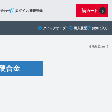
カート
い合わせ
ログイン/新規登録
0
クイックオーダー
購入履歴
お気に入り
寸法単位 [mm]
硬合金