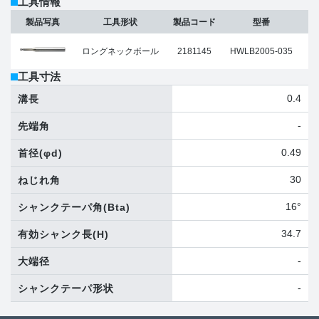
工具情報
製品写真
工具形状
製品コード
型番
ロングネックボール
2181145
HWLB2005-035
工具寸法
0.4
溝長
-
先端角
0.49
首径
(φd)
30
ねじれ角
16°
シャンクテーパ角
(Bta)
34.7
有効シャンク長
(H)
-
大端径
-
シャンクテーパ形状