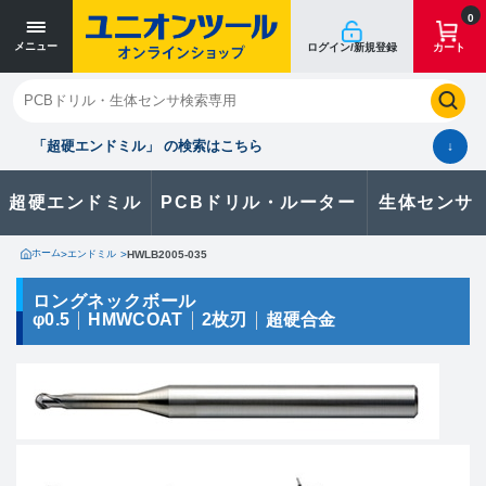
寸法単位 [mm]
寸法単位 [mm]
0
メニュー
ログイン/新規登録
カート
閉じる
お気に入り
クイックオーダー
購入履歴
「超硬エンドミル」 の検索はこちら
↓
超硬エンドミル
PCBドリル・ルーター
生体センサ
カタログのダウンロードや
製品に関するお問い合わせはこちら
ホーム
>
エンドミル
>
HWLB2005-035
お問い合わせ
ロングネックボール
φ0.5
HMWCOAT
2枚刃
超硬合金
カタログ一覧