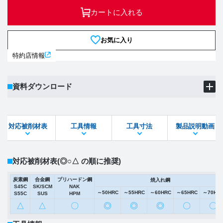
カートに入れる
お気に入り
特約店情報
資料ダウンロード
製品PDF
ダウンロード
対応被削材表
工具情報
工具寸法
製品説明動画
STEPファイル
DXFファイル
対応被削材表
(◎○△ の順に推奨)
炭素鋼
合金鋼
プリハードン鋼
焼入れ鋼
S45C
SK/SCM
NAK
～50HRC
～55HRC
～60HRC
～65HRC
～70HR
S55C
SUS
HPM
△
△
〇
◎
◎
◎
〇
〇