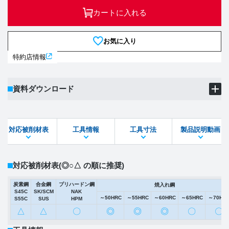
カートに入れる
お気に入り
特約店情報
資料ダウンロード
製品PDF
ダウンロード
対応被削材表
工具情報
工具寸法
製品説明動画
STEPファイル
DXFファイル
対応被削材表
(◎○△ の順に推奨)
炭素鋼
合金鋼
プリハードン鋼
焼入れ鋼
S45C
SK/SCM
NAK
～50HRC
～55HRC
～60HRC
～65HRC
～70HR
S55C
SUS
HPM
△
△
〇
◎
◎
◎
〇
〇