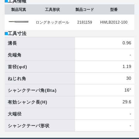
工具情報
製品写真
工具形状
製品コード
型番
ロングネックボール
2181159
HWLB2012-100
工具寸法
0.96
溝長
-
先端角
1.19
首径
(φd)
30
ねじれ角
16°
シャンクテーパ角
(Bta)
29.6
有効シャンク長
(H)
-
大端径
-
シャンクテーパ形状