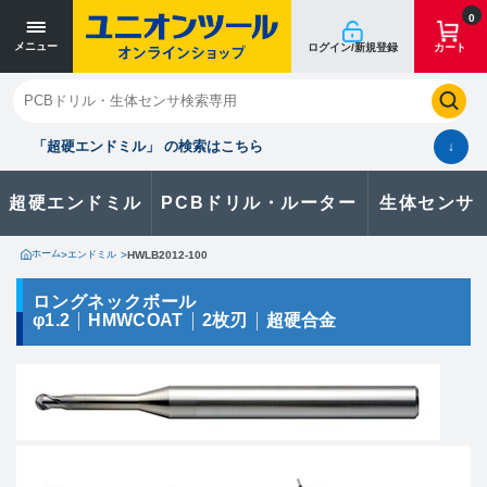
寸法単位 [mm]
寸法単位 [mm]
0
メニュー
ログイン/新規登録
カート
閉じる
お気に入り
クイックオーダー
購入履歴
「超硬エンドミル」 の検索はこちら
↓
超硬エンドミル
PCBドリル・ルーター
生体センサ
カタログのダウンロードや
製品に関するお問い合わせはこちら
ホーム
>
エンドミル
>
HWLB2012-100
お問い合わせ
ロングネックボール
φ1.2
HMWCOAT
2枚刃
超硬合金
カタログ一覧