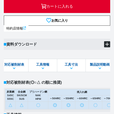
カートに入れる
お気に入り
特約店情報
資料ダウンロード
製品PDF
ダウンロード
対応被削材表
工具情報
工具寸法
製品説明動画
STEPファイル
DXFファイル
対応被削材表
(◎○△ の順に推奨)
炭素鋼
合金鋼
プリハードン鋼
焼入れ鋼
S45C
SK/SCM
NAK
～50HRC
～55HRC
～60HRC
～65HRC
～70HR
S55C
SUS
HPM
△
△
〇
◎
◎
◎
〇
〇