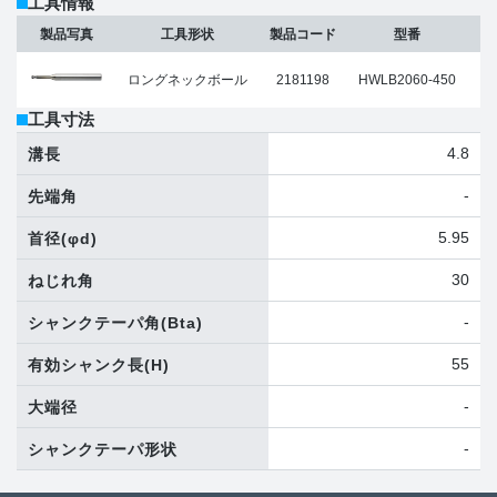
工具情報
製品写真
工具形状
製品コード
型番
ロングネックボール
2181198
HWLB2060-450
工具寸法
4.8
溝長
-
先端角
5.95
首径
(φd)
30
ねじれ角
-
シャンクテーパ角
(Bta)
55
有効シャンク長
(H)
-
大端径
-
シャンクテーパ形状