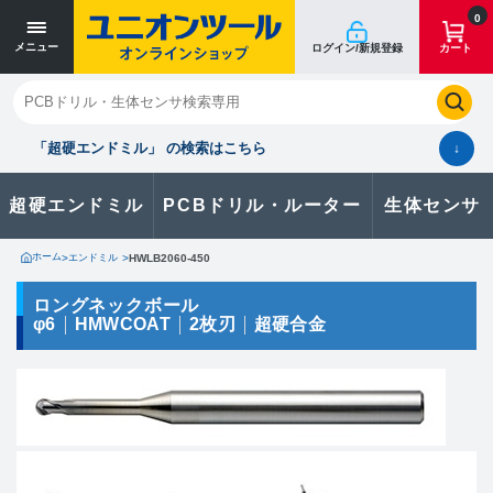
寸法単位 [mm]
寸法単位 [mm]
0
メニュー
ログイン/新規登録
カート
閉じる
お気に入り
クイックオーダー
購入履歴
「超硬エンドミル」 の検索はこちら
↓
超硬エンドミル
PCBドリル・ルーター
生体センサ
カタログのダウンロードや
製品に関するお問い合わせはこちら
ホーム
>
エンドミル
>
HWLB2060-450
お問い合わせ
ロングネックボール
φ6
HMWCOAT
2枚刃
超硬合金
カタログ一覧