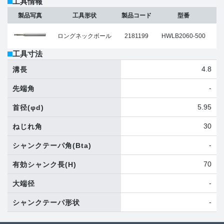
工具情報
製品写真
工具形状
製品コード
型番
ロングネックボール
2181199
HWLB2060-500
工具寸法
4.8
溝長
-
先端角
5.95
首径
(φd)
30
ねじれ角
-
シャンクテーパ角
(Bta)
70
有効シャンク長
(H)
-
大端径
-
シャンクテーパ形状