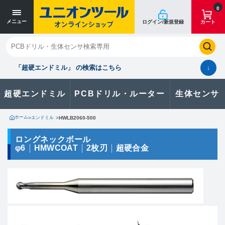
寸法単位 [mm]
寸法単位 [mm]
0
メニュー
ログイン/新規登録
カート
閉じる
お気に入り
クイックオーダー
購入履歴
「超硬エンドミル」 の検索はこちら
↓
超硬エンドミル
PCBドリル・ルーター
生体センサ
カタログのダウンロードや
製品に関するお問い合わせはこちら
ホーム
>
エンドミル
>
HWLB2060-500
お問い合わせ
ロングネックボール
φ6
HMWCOAT
2枚刃
超硬合金
カタログ一覧