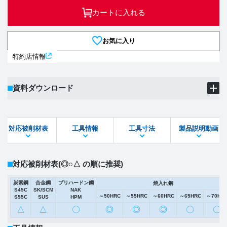
カートに入れる
お気に入り
特約店情報
資料ダウンロード
製品PDF
ダウンロード
対応被削材表
工具情報
工具寸法
製品説明動画
STEPファイル
DXFファイル
対応被削材表
(◎○△ の順に推奨)
炭素鋼
合金鋼
プリハードン鋼
焼入れ鋼
S45C
SK/SCM
NAK
～50HRC
～55HRC
～60HRC
～65HRC
～70HR
S55C
SUS
HPM
△
△
〇
◎
◎
◎
〇
〇