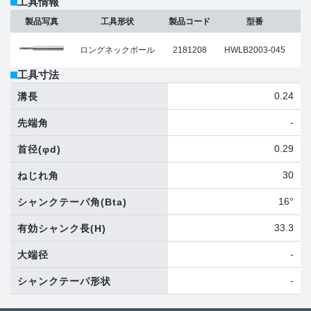
工具情報
製品写真
工具形状
製品コード
型番
ロングネックボール
2181208
HWLB2003-045
工具寸法
0.24
溝長
-
先端角
0.29
首径
(φd)
30
ねじれ角
16°
シャンクテーパ角
(Bta)
33.3
有効シャンク長
(H)
-
大端径
-
シャンクテーパ形状