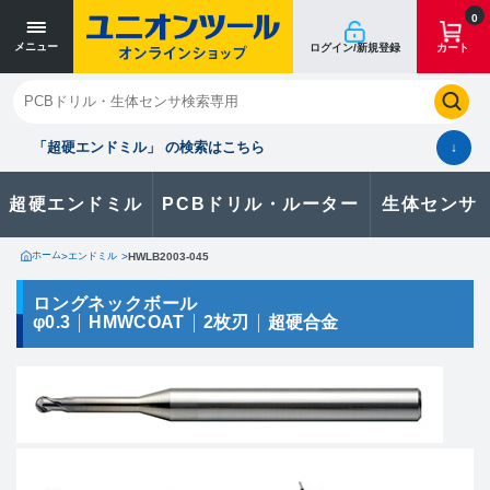
寸法単位 [mm]
寸法単位 [mm]
0
メニュー
ログイン/新規登録
カート
閉じる
お気に入り
クイックオーダー
購入履歴
「超硬エンドミル」 の検索はこちら
↓
超硬エンドミル
PCBドリル・ルーター
生体センサ
カタログのダウンロードや
製品に関するお問い合わせはこちら
ホーム
>
エンドミル
>
HWLB2003-045
お問い合わせ
ロングネックボール
φ0.3
HMWCOAT
2枚刃
超硬合金
カタログ一覧