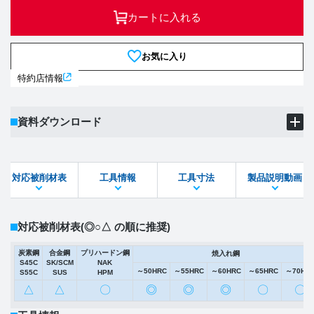
カートに入れる
お気に入り
特約店情報
資料ダウンロード
製品PDF
ダウンロード
対応被削材表
工具情報
工具寸法
製品説明動画
STEPファイル
DXFファイル
対応被削材表
(◎○△ の順に推奨)
炭素鋼
合金鋼
プリハードン鋼
焼入れ鋼
S45C
SK/SCM
NAK
～50HRC
～55HRC
～60HRC
～65HRC
～70HR
S55C
SUS
HPM
△
△
〇
◎
◎
◎
〇
〇