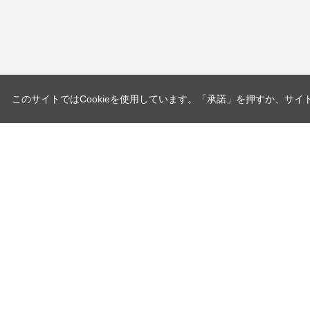
このサイトではCookieを使用しています。「承諾」を押すか、サイ
ユニオンツール株式会社
〒140-0013 東京都品川区南大井6-17-1
企業情報