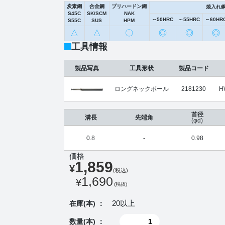
炭素鋼
合金鋼
プリハードン鋼
焼入れ
S45C
SK/SCM
NAK
～50HRC
～55HRC
～60HR
S55C
SUS
HPM
△
△
〇
◎
◎
◎
工具情報
製品写真
工具形状
製品コード
ロングネックボール
2181230
H
首径
溝長
先端角
(φd)
0.8
-
0.98
価格
1,859
¥
(税込)
1,690
¥
(税抜)
20以上
在庫(本) ：
数量(本) ：