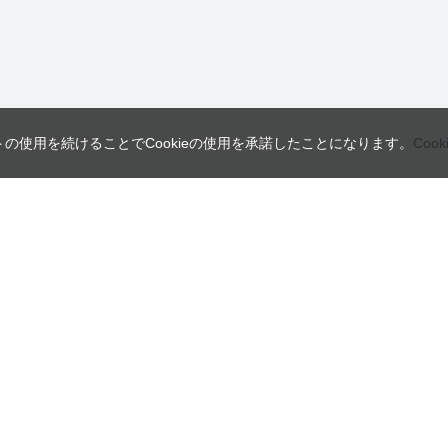
トの使用を続けることでCookieの使用を承諾したことになります。
Coo
営業日
ご利用ガイド
インフォメーション
ご利用案内
会員規約・利用規約
日
月
火
よくあるご質問
個人情報の取り扱いについて
2
3
4
特定商取引法に関する表示
9
10
11
16
17
18
23
24
25
30
31
本