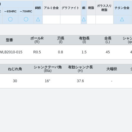
鋼
ガラス入り
鋳鉄
アルミ合金
グラファイト
銅
樹脂
チタン合金
樹脂
C
～65HRC
～70HRC
〇
〇
△
△
△
ボールR
刃長
有効長
全長
シャ
型番
(R)
(ℓ)
(ℓ)
(L)
(φ
WLB2010-015
R0.5
0.8
1.5
45
シャンクテーパ角
有効シャンク長
ねじれ角
大端径
(Bta)
(H)
30
16°
37.6
-