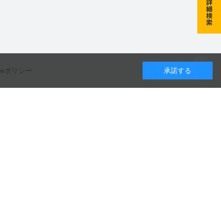
kieポリシー
承諾する
カレンダー
カタログのダウンロードや
8
月
9
月
10
月
製品に関するお問い合わせはこちら
水
木
金
土
日
月
火
水
木
金
土
日
月
火
水
木
金
土
1
1
2
3
4
5
1
2
3
お問い合わせ
5
6
7
8
6
7
8
9
10
11
12
4
5
6
7
8
9
10
12
13
14
15
13
14
15
16
17
18
19
11
12
13
14
15
16
17
19
20
21
22
20
21
22
23
24
25
26
18
19
20
21
22
23
24
カタログ一覧
26
27
28
29
27
28
29
30
25
26
27
28
29
30
31
日
定休日