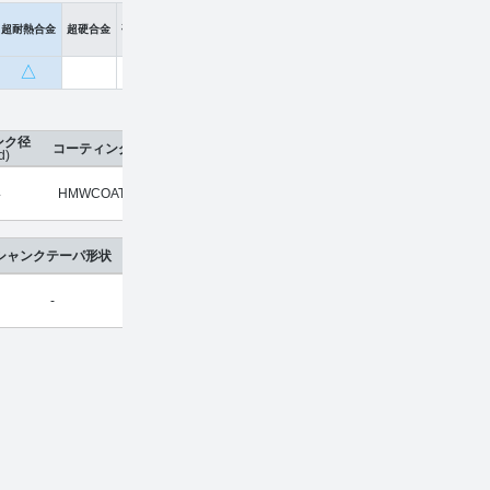
超耐熱合金
超硬合金
硬脆材
△
ンク径
コーティング
刃数
工具材種
希望小売価格
販売価格
d)
4
HMWCOAT
2
超硬合金
¥
2,820
¥
1,859
シャンクテーパ形状
-