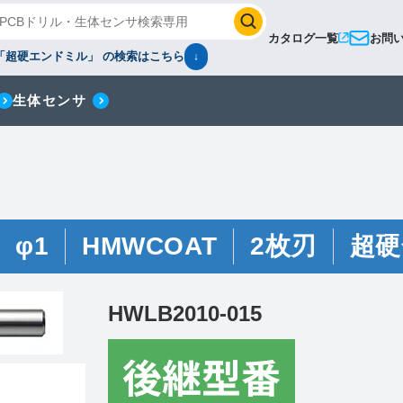
カタログ一覧
お問
「超硬エンドミル」 の検索はこちら
↓
生体センサ
φ1
HMWCOAT
2枚刃
超硬
HWLB2010-015