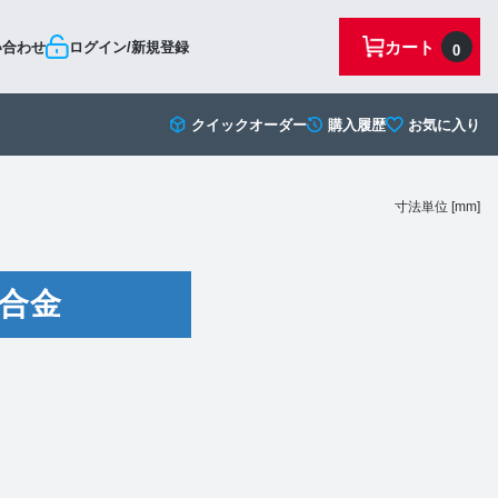
カート
い合わせ
ログイン/新規登録
0
クイックオーダー
購入履歴
お気に入り
寸法単位 [mm]
合金