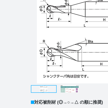
対応被削材 (◎→○→△ の順に推奨)