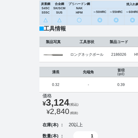
炭素鋼
合金鋼
プリハードン鋼
焼入れ
S45C
SK/SCM
NAK
～50HRC
～55HRC
～60HR
S55C
SUS
HPM
△
△
〇
◎
◎
◎
工具情報
製品写真
工具形状
製品コード
ロングネックボール
2186026
H
首径
溝長
先端角
(φd)
0.32
-
0.39
価格
3,124
¥
(税込)
2,840
¥
(税抜)
20以上
在庫(本) ：
数量(本) ：