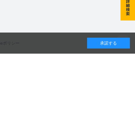
kieポリシー
承諾する
カレンダー
カタログのダウンロードや
8
月
9
月
10
月
製品に関するお問い合わせはこちら
水
木
金
土
日
月
火
水
木
金
土
日
月
火
水
木
金
土
1
1
2
3
4
5
1
2
3
お問い合わせ
5
6
7
8
6
7
8
9
10
11
12
4
5
6
7
8
9
10
12
13
14
15
13
14
15
16
17
18
19
11
12
13
14
15
16
17
19
20
21
22
20
21
22
23
24
25
26
18
19
20
21
22
23
24
カタログ一覧
26
27
28
29
27
28
29
30
25
26
27
28
29
30
31
日
定休日