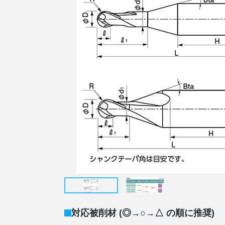
対応被削材 (◎→○→△ の順に推奨)