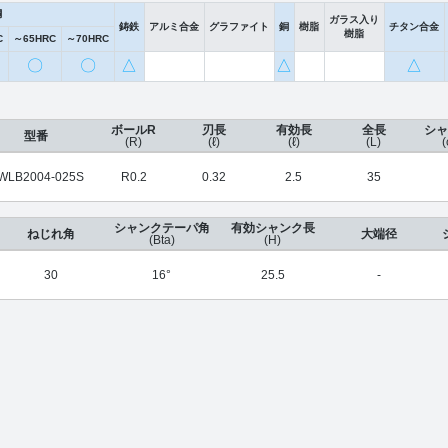
鋼
ガラス入り
鋳鉄
アルミ合金
グラファイト
銅
樹脂
チタン合金
樹脂
C
～65HRC
～70HRC
〇
〇
△
△
△
ボールR
刃長
有効長
全長
シャ
型番
(R)
(ℓ)
(ℓ)
(L)
(
WLB2004-025S
R0.2
0.32
2.5
35
シャンクテーパ角
有効シャンク長
ねじれ角
大端径
(Bta)
(H)
30
16°
25.5
-