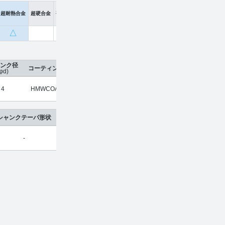
超耐熱合金
超硬合金
硬脆材
△
ンク径
コーティング
刃数
工具材種
希望小売価格
販売価
φd)
4
HMWCOAT
2
超硬合金
¥
4,740
¥
3,12
シャンクテーパ形状
-