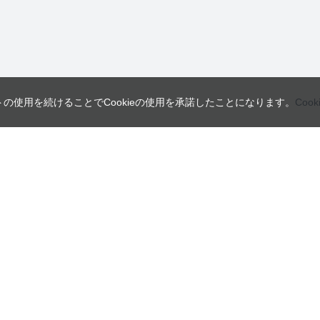
トの使用を続けることでCookieの使用を承諾したことになります。
Coo
営業日
ご利用ガイド
インフォメーション
ご利用案内
会員規約・利用規約
日
月
火
よくあるご質問
個人情報の取り扱いについて
2
3
4
特定商取引法に関する表示
9
10
11
16
17
18
23
24
25
30
31
本