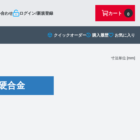
カート
い合わせ
ログイン/新規登録
0
クイックオーダー
購入履歴
お気に入り
寸法単位 [mm]
硬合金