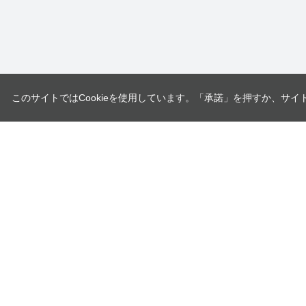
このサイトではCookieを使用しています。「承諾」を押すか、サイ
ユニオンツール株式会社
〒140-0013 東京都品川区南大井6-17-1
企業情報