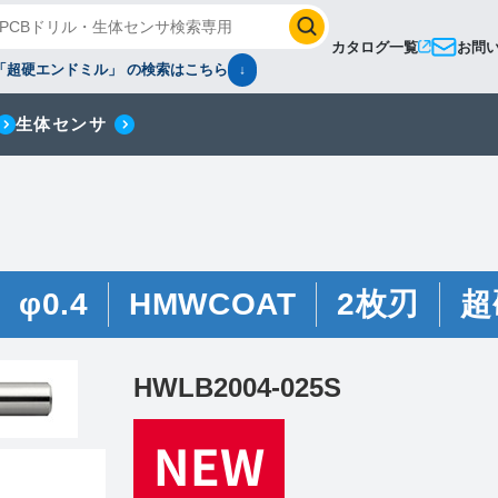
カタログ一覧
お問
「超硬エンドミル」 の検索はこちら
↓
生体センサ
φ0.4
HMWCOAT
2枚刃
超
HWLB2004-025S