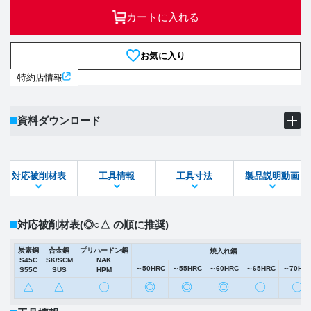
カートに入れる
お気に入り
特約店情報
資料ダウンロード
製品PDF
ダウンロード
対応被削材表
工具情報
工具寸法
製品説明動画
STEPファイル
DXFファイル
対応被削材表
(◎○△ の順に推奨)
炭素鋼
合金鋼
プリハードン鋼
焼入れ鋼
S45C
SK/SCM
NAK
～50HRC
～55HRC
～60HRC
～65HRC
～70HR
S55C
SUS
HPM
△
△
〇
◎
◎
◎
〇
〇