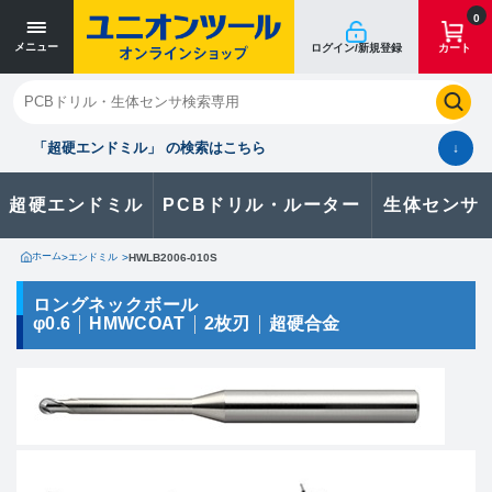
寸法単位 [mm]
寸法単位 [mm]
0
メニュー
ログイン/新規登録
カート
閉じる
お気に入り
クイックオーダー
購入履歴
「超硬エンドミル」 の検索はこちら
↓
超硬エンドミル
PCBドリル・ルーター
生体センサ
カタログのダウンロードや
製品に関するお問い合わせはこちら
ホーム
>
エンドミル
>
HWLB2006-010S
お問い合わせ
ロングネックボール
φ0.6
HMWCOAT
2枚刃
超硬合金
カタログ一覧