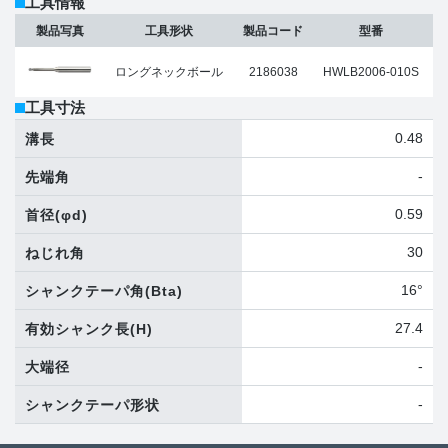
工具情報
製品写真
工具形状
製品コード
型番
ロングネックボール
2186038
HWLB2006-010S
工具寸法
0.48
溝長
-
先端角
0.59
首径
(φd)
30
ねじれ角
16°
シャンクテーパ角
(Bta)
27.4
有効シャンク長
(H)
-
大端径
-
シャンクテーパ形状