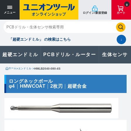
寸法単位 [mm]
寸法単位 [mm]
0
メニュー
ログイン/新規登録
カート
閉じる
お気に入り
クイックオーダー
購入履歴
「超硬エンドミル」 の検索はこちら
↓
超硬エンドミル
PCBドリル・ルーター
生体センサ
カタログのダウンロードや
製品に関するお問い合わせはこちら
ホーム
>
エンドミル
>
HWLB2040-080-4S
お問い合わせ
ロングネックボール
φ4
HMWCOAT
2枚刃
超硬合金
カタログ一覧