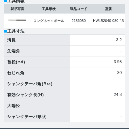
工具情報
製品写真
工具形状
製品コード
型番
ロングネックボール
2186080
HWLB2040-080-4S
工具寸法
3.2
溝長
-
先端角
3.95
首径
(φd)
30
ねじれ角
-
シャンクテーパ角
(Bta)
24.8
有効シャンク長
(H)
-
大端径
-
シャンクテーパ形状