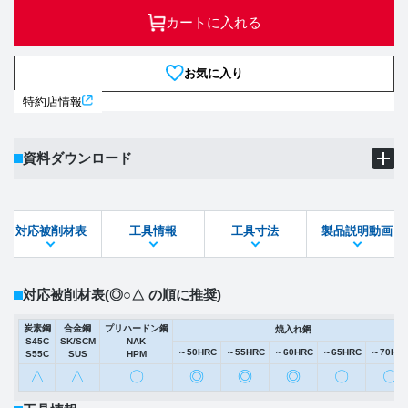
カートに入れる
お気に入り
特約店情報
資料ダウンロード
製品PDF
ダウンロード
対応被削材表
工具情報
工具寸法
製品説明動画
STEPファイル
DXFファイル
対応被削材表
(◎○△ の順に推奨)
炭素鋼
合金鋼
プリハードン鋼
焼入れ鋼
S45C
SK/SCM
NAK
～50HRC
～55HRC
～60HRC
～65HRC
～70HR
S55C
SUS
HPM
△
△
〇
◎
◎
◎
〇
〇