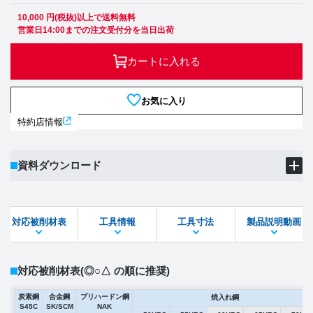
10,000 円(税抜)以上で送料無料
営業日14:00までの注文受付分を当日出荷
カートに入れる
お気に入り
特約店情報
資料ダウンロード
製品PDF
ダウンロード
対応被削材表
工具情報
工具寸法
製品説明動画
STEPファイル
DXFファイル
対応被削材表
(◎○△ の順に推奨)
炭素鋼
合金鋼
プリハードン鋼
焼入れ鋼
S45C
SK/SCM
NAK