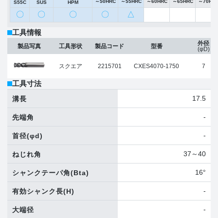
～50HRC
～55HRC
～60HRC
～65HRC
～70HR
S55C
SUS
HPM
〇
〇
〇
〇
△
工具情報
外径
製品写真
工具形状
製品コード
型番
(φD)
スクエア
2215701
CXES4070-1750
7
工具寸法
17.5
溝長
-
先端角
-
首径
(φd)
37～40
ねじれ角
16°
シャンクテーパ角
(Bta)
-
有効シャンク長
(H)
-
大端径