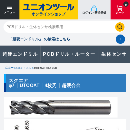
寸法単位 [mm]
寸法単位 [mm]
0
メニュー
ログイン/新規登録
カート
閉じる
お気に入り
クイックオーダー
購入履歴
「超硬エンドミル」 の検索はこちら
↓
超硬エンドミル
PCBドリル・ルーター
生体センサ
カタログのダウンロードや
製品に関するお問い合わせはこちら
ホーム
>
エンドミル
>
CXES4070-1750
お問い合わせ
スクエア
φ7
UTCOAT
4枚刃
超硬合金
カタログ一覧