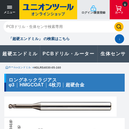
寸法単位 [mm]
寸法単位 [mm]
0
メニュー
ログイン/新規登録
カート
閉じる
お気に入り
クイックオーダー
購入履歴
「超硬エンドミル」 の検索はこちら
↓
超硬エンドミル
PCBドリル・ルーター
生体センサ
カタログのダウンロードや
製品に関するお問い合わせはこちら
ホーム
>
エンドミル
>
HGLRS4030-05-160
お問い合わせ
ロングネックラジアス
φ3
HMGCOAT
4枚刃
超硬合金
カタログ一覧