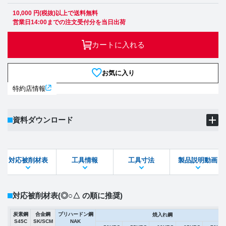
10,000 円(税抜)以上で送料無料
営業日14:00までの注文受付分を当日出荷
カートに入れる
お気に入り
特約店情報
資料ダウンロード
製品PDF
ダウンロード
対応被削材表
工具情報
工具寸法
製品説明動画
STEPファイル
DXFファイル
対応被削材表
(◎○△ の順に推奨)
炭素鋼
合金鋼
プリハードン鋼
焼入れ鋼
S45C
SK/SCM
NAK