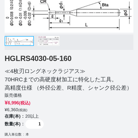
HGLRS4030-05-160
≪4枚刃ロングネックラジアス≫
70HRCまでの高硬度材加工に特化した工具。
高精度仕様 （外径公差、R精度、シャンク径公差）
販売価格
¥
6,996
(税込)
¥
6,360
(税抜)
在庫(本)
20以上
数量(本)
購入単位数
本