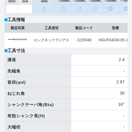
～50HRC
～55HRC
～60HRC
～65HRC
～70HR
S55C
SUS
HPM
△
〇
〇
〇
◎
◎
工具情報
製品写真
工具形状
製品コード
型番
ロングネックラジアス
2225048
HGLRS4030-05-160
工具寸法
2.4
溝長
-
先端角
2.87
首径
(φd)
30
ねじれ角
16°
シャンクテーパ角
(Bta)
-
有効シャンク長
(H)
-
大端径