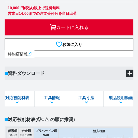
10,000 円(税抜)以上で送料無料
営業日14:00までの注文受付分を当日出荷
カートに入れる
お気に入り
特約店情報
資料ダウンロード
製品PDF
ダウンロード
対応被削材表
工具情報
工具寸法
製品説明動画
STEPファイル
DXFファイル
対応被削材表
(◎○△ の順に推奨)
炭素鋼
合金鋼
プリハードン鋼
焼入れ鋼
S45C
SK/SCM
NAK