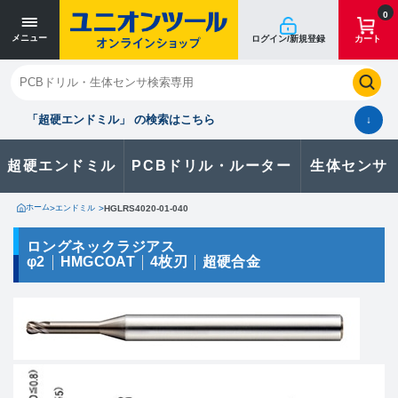
寸法単位 [mm]
寸法単位 [mm]
0
メニュー
ログイン/新規登録
カート
閉じる
お気に入り
クイックオーダー
購入履歴
「超硬エンドミル」 の検索はこちら
↓
超硬エンドミル
PCBドリル・ルーター
生体センサ
カタログのダウンロードや
製品に関するお問い合わせはこちら
ホーム
>
エンドミル
>
HGLRS4020-01-040
お問い合わせ
ロングネックラジアス
φ2
HMGCOAT
4枚刃
超硬合金
カタログ一覧