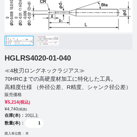
HGLRS4020-01-040
≪4枚刃ロングネックラジアス≫
70HRCまでの高硬度材加工に特化した工具。
高精度仕様 （外径公差、R精度、シャンク径公差）
販売価格
¥
5,214
(税込)
¥
4,740
(税抜)
在庫(本)
20以上
数量(本)
購入単位数
本