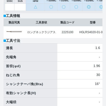
～50HRC
～55HRC
～60HRC
～65HRC
～70HR
S55C
SUS
HPM
△
〇
〇
〇
◎
◎
工具情報
製品写真
工具形状
製品コード
型番
ロングネックラジアス
2225100
HGLRS4020-01-040
工具寸法
1.6
溝長
-
先端角
1.96
首径
(φd)
30
ねじれ角
16°
シャンクテーパ角
(Bta)
-
有効シャンク長
(H)
-
大端径